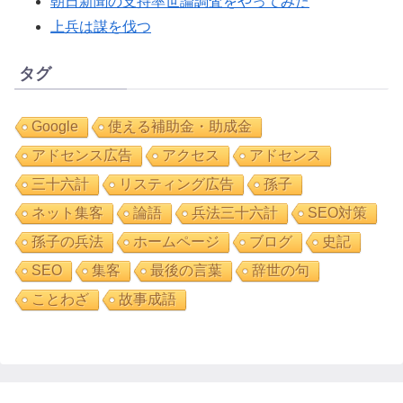
朝日新聞の支持率世論調査をやってみた
上兵は謀を伐つ
タグ
Google
使える補助金・助成金
アドセンス広告
アクセス
アドセンス
三十六計
リスティング広告
孫子
ネット集客
論語
兵法三十六計
SEO対策
孫子の兵法
ホームページ
ブログ
史記
SEO
集客
最後の言葉
辞世の句
ことわざ
故事成語