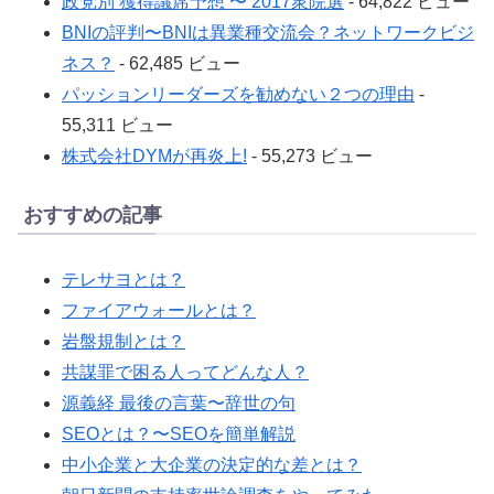
政党別 獲得議席予想 〜 2017衆院選
- 64,822 ビュー
BNIの評判〜BNIは異業種交流会？ネットワークビジ
ネス？
- 62,485 ビュー
パッションリーダーズを勧めない２つの理由
-
55,311 ビュー
株式会社DYMが再炎上!
- 55,273 ビュー
おすすめの記事
テレサヨとは？
ファイアウォールとは？
岩盤規制とは？
共謀罪で困る人ってどんな人？
源義経 最後の言葉〜辞世の句
SEOとは？〜SEOを簡単解説
中小企業と大企業の決定的な差とは？