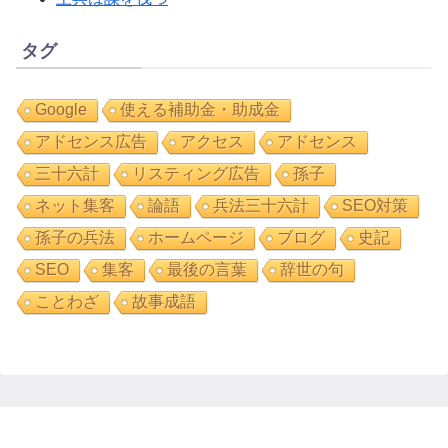
タグ
Google
使える補助金・助成金
アドセンス広告
アクセス
アドセンス
三十六計
リスティング広告
孫子
ネット集客
論語
兵法三十六計
SEO対策
孫子の兵法
ホームページ
ブログ
史記
SEO
集客
最後の言葉
辞世の句
ことわざ
故事成語