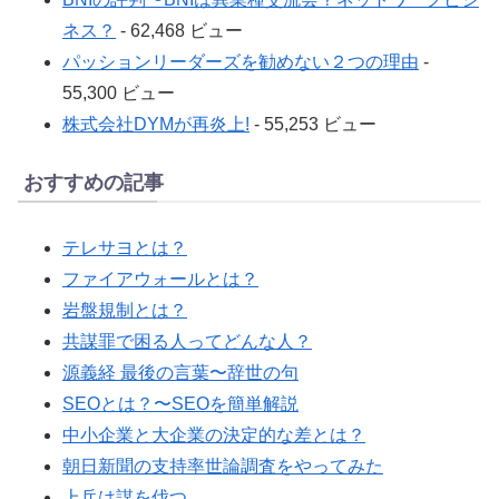
ネス？
- 62,468 ビュー
パッションリーダーズを勧めない２つの理由
-
55,300 ビュー
株式会社DYMが再炎上!
- 55,253 ビュー
おすすめの記事
テレサヨとは？
ファイアウォールとは？
岩盤規制とは？
共謀罪で困る人ってどんな人？
源義経 最後の言葉〜辞世の句
SEOとは？〜SEOを簡単解説
中小企業と大企業の決定的な差とは？
朝日新聞の支持率世論調査をやってみた
上兵は謀を伐つ