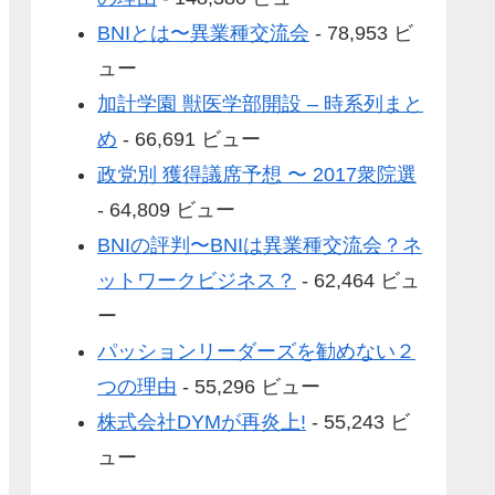
BNIとは〜異業種交流会
- 78,953 ビ
ュー
加計学園 獣医学部開設 – 時系列まと
め
- 66,691 ビュー
政党別 獲得議席予想 〜 2017衆院選
- 64,809 ビュー
BNIの評判〜BNIは異業種交流会？ネ
ットワークビジネス？
- 62,464 ビュ
ー
パッションリーダーズを勧めない２
つの理由
- 55,296 ビュー
株式会社DYMが再炎上!
- 55,243 ビ
ュー