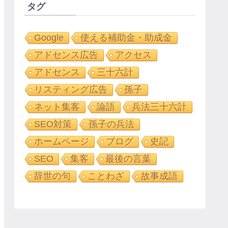
タグ
Google
使える補助金・助成金
アドセンス広告
アクセス
アドセンス
三十六計
リスティング広告
孫子
ネット集客
論語
兵法三十六計
SEO対策
孫子の兵法
ホームページ
ブログ
史記
SEO
集客
最後の言葉
辞世の句
ことわざ
故事成語