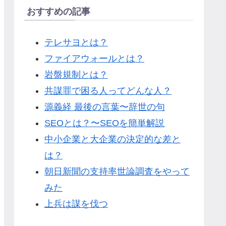
おすすめの記事
テレサヨとは？
ファイアウォールとは？
岩盤規制とは？
共謀罪で困る人ってどんな人？
源義経 最後の言葉〜辞世の句
SEOとは？〜SEOを簡単解説
中小企業と大企業の決定的な差と
は？
朝日新聞の支持率世論調査をやって
みた
上兵は謀を伐つ