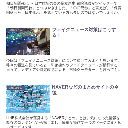
朝日新聞死ね 〜 日本維新の会の足立康史 衆院議員がツイッターで
「朝日新聞死ね」とつぶやきました。「〇〇死ね」と言えば、「保育
園落ちた 日本死ね」を覚えている方も多いのではないでしょうか。
フェイクニュース対策はこうす
雑感コラム
る！
今回は「フェイクニュース対策」について挙げてみようと思います。
昨今の報道を見ていると、印象操作やフェイクニュースが横行する
日々で、メディアや特定政党による「言論クーデター」と言っても良
い状況です。
NAVERなどのまとめサイトの今
雑感コラム
後
LINE株式会社が運営する「NAVERまとめ」とは、気になった情報を
既存のコンテンツから探し出し、簡単な操作で一つのページにまとめ
るサービスです。