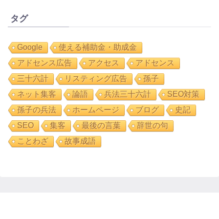
タグ
Google
使える補助金・助成金
アドセンス広告
アクセス
アドセンス
三十六計
リスティング広告
孫子
ネット集客
論語
兵法三十六計
SEO対策
孫子の兵法
ホームページ
ブログ
史記
SEO
集客
最後の言葉
辞世の句
ことわざ
故事成語