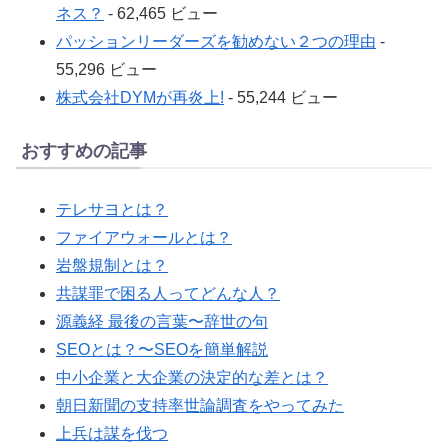
ネス？
- 62,465 ビュー
パッションリーダーズを勧めない２つの理由
-
55,296 ビュー
株式会社DYMが再炎上!
- 55,244 ビュー
おすすめの記事
テレサヨとは？
ファイアウォールとは？
岩盤規制とは？
共謀罪で困る人ってどんな人？
源義経 最後の言葉〜辞世の句
SEOとは？〜SEOを簡単解説
中小企業と大企業の決定的な差とは？
朝日新聞の支持率世論調査をやってみた
上兵は謀を伐つ