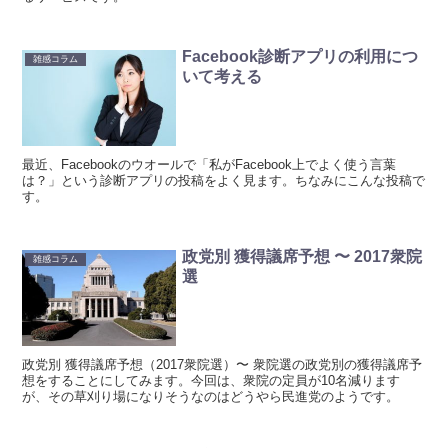
Facebook診断アプリの利用につ
雑感コラム
いて考える
最近、Facebookのウオールで「私がFacebook上でよく使う言葉
は？」という診断アプリの投稿をよく見ます。ちなみにこんな投稿で
す。
政党別 獲得議席予想 〜 2017衆院
雑感コラム
選
政党別 獲得議席予想（2017衆院選）〜 衆院選の政党別の獲得議席予
想をすることにしてみます。今回は、衆院の定員が10名減ります
が、その草刈り場になりそうなのはどうやら民進党のようです。