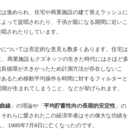
究は進められ、住宅や商業施設の建て替えラッシュに
によって提唱されたり、子供が親になる期間に近いこ
提唱されたりしています。
かについては否定的な意見も数多くあります。住宅は
と、商業施設もクズネッツの生きた時代にはさほど多
成長循環が大きかったため計測方法が存在しないこ
であるため移動平均操作を時間に対するフィルターと
周期が生まれてしまうこと、などが挙げられます。
曲線
」の理論や「
平均貯蓄性向の長期的安定性
」の
、それらに愛されたこの経済学者はその偉大な功績を
し、1985年7月8日に亡くなったのです。