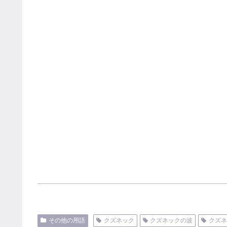
その他の用語
クズネック
クズネックの波
クズ