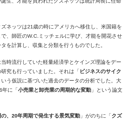
が誕生、才能を買われたクズネッツは統計局長に任命
ズネッツは21歳の時にアメリカへ移住し、米国籍を
で、師匠のW.C.ミッチェルに学び、才能を開花させ
ータを計算し、収集と分類を行うものでした。
は当時流行していた軽量経済学とケインズ理論をデー
の研究も行っていました。それは「
ビジネスのサイク
という仮説に基づいた過去のデータの分析でした。大
6年に「
小売業と卸売業の周期的な変動
」という論文
。
明の、20年周期で発生する景気変動
」がのちに「
クズ