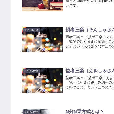
雇うと助成金が貰える制度の
います。
損者三楽（そんしゃさ
その他の用語
損者三楽 〜「損者三楽（そ
「欲望の赴くままに振舞うこ
と」という人に害をなす三つ
益者三楽（えきしゃさ
その他の用語
益者三楽 〜「益者三楽（え
「第一に礼楽に親しみ調和の
く持つこと」という三つの楽
N分N乗方式とは？
その他の用語