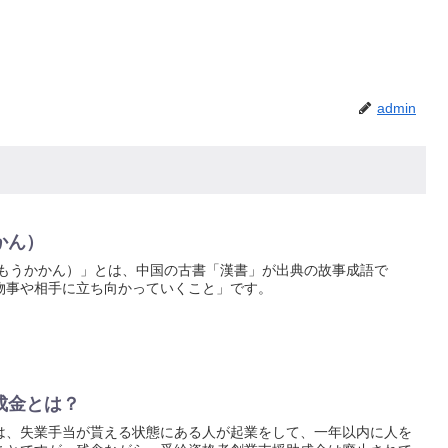
admin
かん）
うもうかかん）」とは、中国の古書「漢書」が出典の故事成語で
物事や相手に立ち向かっていくこと」です。
成金とは？
は、失業手当が貰える状態にある人が起業をして、一年以内に人を