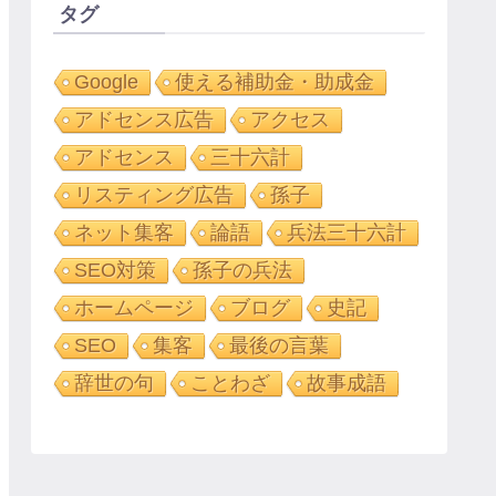
タグ
Google
使える補助金・助成金
アドセンス広告
アクセス
アドセンス
三十六計
リスティング広告
孫子
ネット集客
論語
兵法三十六計
SEO対策
孫子の兵法
ホームページ
ブログ
史記
SEO
集客
最後の言葉
辞世の句
ことわざ
故事成語