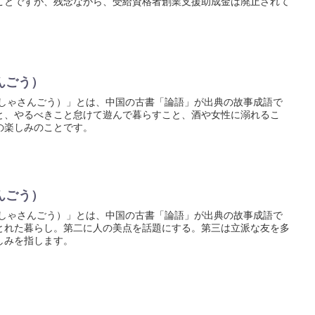
ことですが、残念ながら、受給資格者創業支援助成金は廃止されて
んごう）
んしゃさんごう）」とは、中国の古書「論語」が出典の故事成語で
と、やるべきこと怠けて遊んで暮らすこと、酒や女性に溺れるこ
の楽しみのことです。
んごう）
きしゃさんごう）」とは、中国の古書「論語」が出典の故事成語で
とれた暮らし。第二に人の美点を話題にする。第三は立派な友を多
しみを指します。