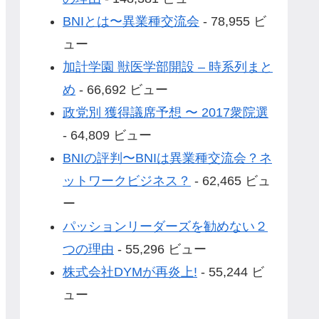
BNIとは〜異業種交流会
- 78,955 ビ
ュー
加計学園 獣医学部開設 – 時系列まと
め
- 66,692 ビュー
政党別 獲得議席予想 〜 2017衆院選
- 64,809 ビュー
BNIの評判〜BNIは異業種交流会？ネ
ットワークビジネス？
- 62,465 ビュ
ー
パッションリーダーズを勧めない２
つの理由
- 55,296 ビュー
株式会社DYMが再炎上!
- 55,244 ビ
ュー