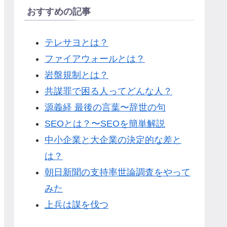
おすすめの記事
テレサヨとは？
ファイアウォールとは？
岩盤規制とは？
共謀罪で困る人ってどんな人？
源義経 最後の言葉〜辞世の句
SEOとは？〜SEOを簡単解説
中小企業と大企業の決定的な差と
は？
朝日新聞の支持率世論調査をやって
みた
上兵は謀を伐つ