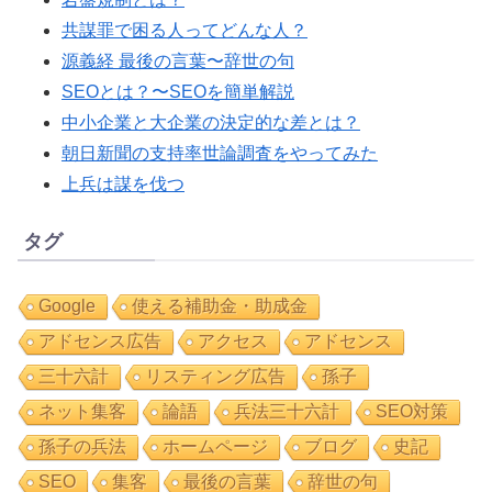
共謀罪で困る人ってどんな人？
源義経 最後の言葉〜辞世の句
SEOとは？〜SEOを簡単解説
中小企業と大企業の決定的な差とは？
朝日新聞の支持率世論調査をやってみた
上兵は謀を伐つ
タグ
Google
使える補助金・助成金
アドセンス広告
アクセス
アドセンス
三十六計
リスティング広告
孫子
ネット集客
論語
兵法三十六計
SEO対策
孫子の兵法
ホームページ
ブログ
史記
SEO
集客
最後の言葉
辞世の句