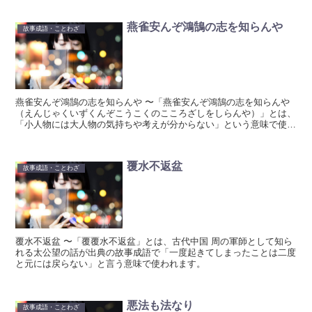
燕雀安んぞ鴻鵠の志を知らんや
故事成語・ことわざ
燕雀安んぞ鴻鵠の志を知らんや 〜「燕雀安んぞ鴻鵠の志を知らんや
（えんじゃくいずくんぞこうこくのこころざしをしらんや）」とは、
「小人物には大人物の気持ちや考えが分からない」という意味で使わ
れます。
覆水不返盆
故事成語・ことわざ
覆水不返盆 〜「覆覆水不返盆」とは、古代中国 周の軍師として知ら
れる太公望の話が出典の故事成語で「一度起きてしまったことは二度
と元には戻らない」と言う意味で使われます。
悪法も法なり
故事成語・ことわざ