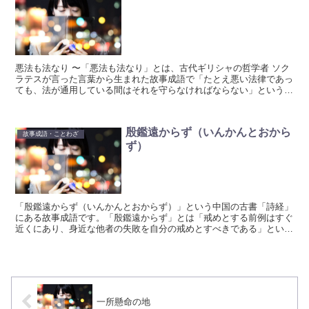
悪法も法なり 〜「悪法も法なり」とは、古代ギリシャの哲学者 ソク
ラテスが言った言葉から生まれた故事成語で「たとえ悪い法律であっ
ても、法が通用している間はそれを守らなければならない」という意
味です。
殷鑑遠からず（いんかんとおから
故事成語・ことわざ
ず）
「殷鑑遠からず（いんかんとおからず）」という中国の古書「詩経」
にある故事成語です。「殷鑑遠からず」とは「戒めとする前例はすぐ
近くにあり、身近な他者の失敗を自分の戒めとすべきである」という
意味です。
一所懸命の地