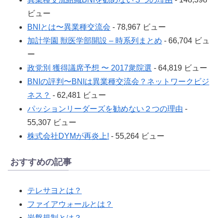
ビュー
BNIとは〜異業種交流会
- 78,967 ビュー
加計学園 獣医学部開設 – 時系列まとめ
- 66,704 ビュ
ー
政党別 獲得議席予想 〜 2017衆院選
- 64,819 ビュー
BNIの評判〜BNIは異業種交流会？ネットワークビジ
ネス？
- 62,481 ビュー
パッションリーダーズを勧めない２つの理由
-
55,307 ビュー
株式会社DYMが再炎上!
- 55,264 ビュー
おすすめの記事
テレサヨとは？
ファイアウォールとは？
岩盤規制とは？