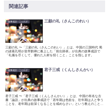
関連記事
三顧の礼（さんこのれい）
故事成語・ことわざ
三顧の礼 〜「三顧の礼（さんこのれい）」とは、中国の三国時代 蜀
の諸葛孔明が皇帝劉禅に奏上した「前出師表」が出典の故事成語で
「礼儀を尽くして、優れた人材を招くこと」ことを指します。
君子三戒（くんしさんかい）
故事成語・ことわざ
君子三戒 〜「君子三戒（くんしさんかい）」とは、中国の有名な古
書「論語」が出典の故事成語で「若年期は色欲を、壮年期は人と争う
ことを、老年期は欲深くなることを戒めなさい」という教えのことで
す。