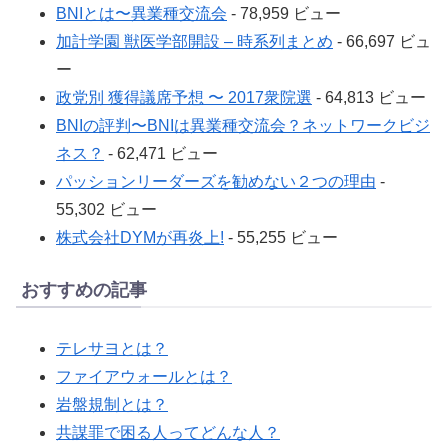
BNIとは〜異業種交流会
- 78,959 ビュー
加計学園 獣医学部開設 – 時系列まとめ
- 66,697 ビュ
ー
政党別 獲得議席予想 〜 2017衆院選
- 64,813 ビュー
BNIの評判〜BNIは異業種交流会？ネットワークビジ
ネス？
- 62,471 ビュー
パッションリーダーズを勧めない２つの理由
-
55,302 ビュー
株式会社DYMが再炎上!
- 55,255 ビュー
おすすめの記事
テレサヨとは？
ファイアウォールとは？
岩盤規制とは？
共謀罪で困る人ってどんな人？