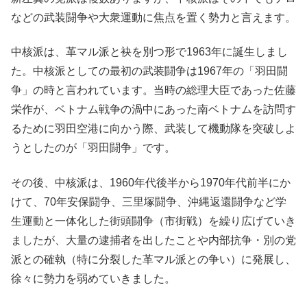
などの武装闘争や大衆運動に焦点を置く勢力と言えます。
中核派は、革マル派と袂を別つ形で1963年に誕生しまし
た。中核派としての最初の武装闘争は1967年の「羽田闘
争」の時と言われています。当時の総理大臣であった佐藤
栄作が、ベトナム戦争の渦中にあった南ベトナムを訪問す
るために羽田空港に向かう際、武装して機動隊を突破しよ
うとしたのが「羽田闘争」です。
その後、中核派は、1960年代後半から1970年代前半にか
けて、70年安保闘争、三里塚闘争、沖縄返還闘争など学
生運動と一体化した街頭闘争（市街戦）を繰り広げていき
ましたが、大量の逮捕者を出したことや内部抗争・別の党
派との確執（特に分裂した革マル派との争い）に発展し、
徐々に勢力を弱めていきました。