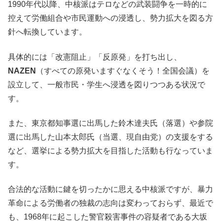
1990年代以降、中核派はテロなどの武装闘争を一時的に
控えて労働組合や市民運動への浸透し、勢力拡大を図る方
針へ転換しています。
具体的には「改憲阻止」「反原発」を打ち出し、
NAZEN
（すべての原発いますぐなくそう！全国会議）を
設立して、一般市民・学生へ浸透を図りつつある状況で
す。
また、東京都知事選に出馬した鈴木達夫氏（落選）や参院
選に出馬した山本太郎氏（当選、現自由党）の支援をする
など、選挙による勢力拡大を目指した活動も行なっていま
す。
合法的な活動に鍵を切ったかに思える中核派ですが、暴力
革命による労働者の独裁の志向は変わっておらず、最近で
も、1968年に起こした警官殺害事件の容疑者である大坂