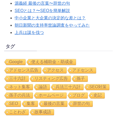
源義経 最後の言葉〜辞世の句
SEOとは？〜SEOを簡単解説
中小企業と大企業の決定的な差とは？
朝日新聞の支持率世論調査をやってみた
上兵は謀を伐つ
タグ
Google
使える補助金・助成金
アドセンス広告
アクセス
アドセンス
三十六計
リスティング広告
孫子
ネット集客
論語
兵法三十六計
SEO対策
孫子の兵法
ホームページ
ブログ
史記
SEO
集客
最後の言葉
辞世の句
ことわざ
故事成語