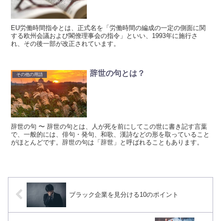
EU労働時間指令とは、正式名を「労働時間の編成の一定の側面に関
する欧州会議および閣僚理事会の指令」といい、1993年に施行さ
れ、その後一部が改正されています。
辞世の句とは？
その他の用語
辞世の句 〜 辞世の句とは、人が死を前にしてこの世に書き記す言葉
で、一般的には、俳句・発句、和歌、漢詩などの形を取っていること
がほとんどです。辞世の句は「辞世」と呼ばれることもあります。
ブラック企業を見分ける10のポイント