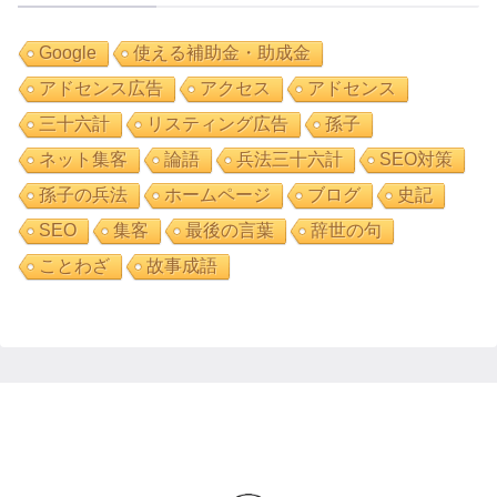
Google
使える補助金・助成金
アドセンス広告
アクセス
アドセンス
三十六計
リスティング広告
孫子
ネット集客
論語
兵法三十六計
SEO対策
孫子の兵法
ホームページ
ブログ
史記
SEO
集客
最後の言葉
辞世の句
ことわざ
故事成語