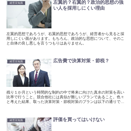
左翼的？右翼的？政治的思想の強
経営豆知識
い人を採用しにくい理由
左翼的思想であろうが、右翼的思想であろうが、経営者から見ると採
用しにくい面があります。もちろん、政治的な思想について、そのこ
と自体の良し悪しを言うつもりはありません。
広告費で決算対策・節税？
経営豆知識
残り１か月という時間的な制約の中で将来に向けた真水の対策を高い
比率で行うこと。競合他社には真似が難しいプランであること。色々
と考えた結果、取った決算対策・節税対策のプランは以下の通りで
す。
評価を買ってはいけない
経営豆知識