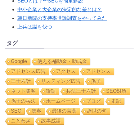
SEOとは？〜SEOを簡単解説
中小企業と大企業の決定的な差とは？
朝日新聞の支持率世論調査をやってみた
上兵は謀を伐つ
タグ
Google
使える補助金・助成金
アドセンス広告
アクセス
アドセンス
三十六計
リスティング広告
孫子
ネット集客
論語
兵法三十六計
SEO対策
孫子の兵法
ホームページ
ブログ
史記
SEO
集客
最後の言葉
辞世の句
ことわざ
故事成語