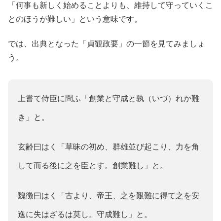
「何事も新しく始めることよりも、維持して守っていくこ
とのほうが難しい」という意味です。
では、出典となった「貞観政要」の一節を見てみましょ
う。
上嘗て侍臣に問ふ「創業と守成と孰（いづ）れか難
き」と。
玄齢曰はく「草昧の初め、群雄並び起こり、力を角
して而る後に之を臣とす。創業難し」と。
魏徴曰はく「古より、帝王、之を艱難に得て之を安
逸に失はざるは莫し。守成難し」と。