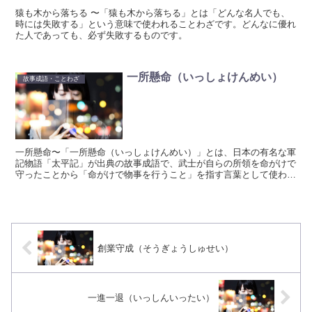
猿も木から落ちる 〜「猿も木から落ちる」とは「どんな名人でも、
時には失敗する」という意味で使われることわざです。どんなに優れ
た人であっても、必ず失敗するものです。
一所懸命（いっしょけんめい）
故事成語・ことわざ
一所懸命〜「一所懸命（いっしょけんめい）」とは、日本の有名な軍
記物語「太平記」が出典の故事成語で、武士が自らの所領を命がけで
守ったことから「命がけで物事を行うこと」を指す言葉として使われ
ます。
創業守成（そうぎょうしゅせい）
一進一退（いっしんいったい）