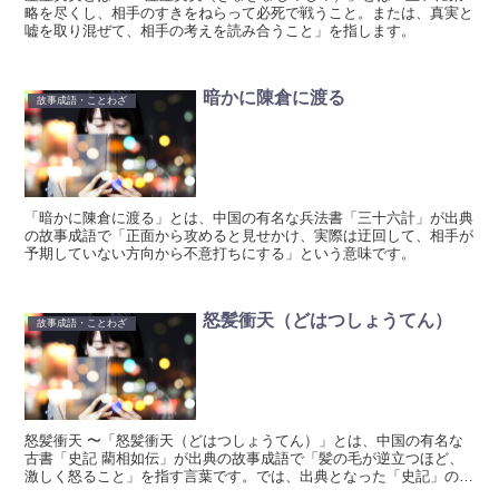
略を尽くし、相手のすきをねらって必死で戦うこと。または、真実と
嘘を取り混ぜて、相手の考えを読み合うこと」を指します。
暗かに陳倉に渡る
故事成語・ことわざ
「暗かに陳倉に渡る」とは、中国の有名な兵法書「三十六計」が出典
の故事成語で「正面から攻めると見せかけ、実際は迂回して、相手が
予期していない方向から不意打ちにする」という意味です。
怒髪衝天（どはつしょうてん）
故事成語・ことわざ
怒髪衝天 〜「怒髪衝天（どはつしょうてん）」とは、中国の有名な
古書「史記 藺相如伝」が出典の故事成語で「髪の毛が逆立つほど、
激しく怒ること」を指す言葉です。では、出典となった「史記」の一
節を見てみましょう。