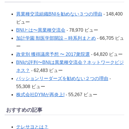
異業種交流組織BNIを勧めない３つの理由
- 148,400
ビュー
BNIとは〜異業種交流会
- 78,970 ビュー
加計学園 獣医学部開設 – 時系列まとめ
- 66,705 ビュ
ー
政党別 獲得議席予想 〜 2017衆院選
- 64,820 ビュー
BNIの評判〜BNIは異業種交流会？ネットワークビジ
ネス？
- 62,483 ビュー
パッションリーダーズを勧めない２つの理由
-
55,308 ビュー
株式会社DYMが再炎上!
- 55,267 ビュー
おすすめの記事
テレサヨとは？