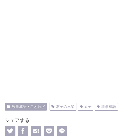
故事成語・ことわざ
君子の三楽
孟子
故事成語
シェアする