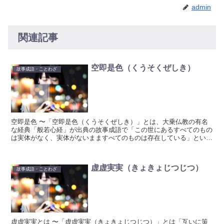
admin
関連記事
空即是色（くうそくぜしき）
故事成語・ことわざ
空即是色 〜「空即是色（くうそくぜしき）」とは、大乗仏教の有名
な経典「般若心経」が出典の故事成語で「この世にあるすべてのもの
は実体がなく、実体がないまますべてのものは存在している」という
意味の言葉です。
虚虚実実（きょきょじつじつ）
故事成語・ことわざ
虚虚実実とは 〜「虚虚実実（きょきょじつじつ）」とは「互いに策