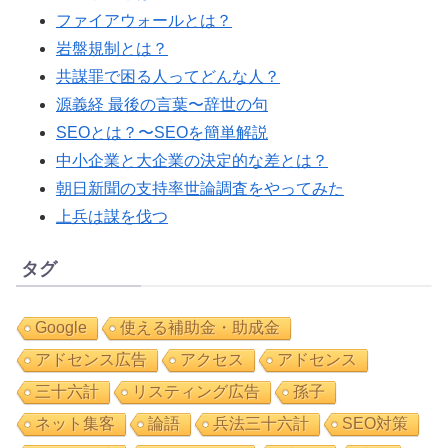
ファイアウォールとは？
岩盤規制とは？
共謀罪で困る人ってどんな人？
源義経 最後の言葉〜辞世の句
SEOとは？〜SEOを簡単解説
中小企業と大企業の決定的な差とは？
朝日新聞の支持率世論調査をやってみた
上兵は謀を伐つ
タグ
Google
使える補助金・助成金
アドセンス広告
アクセス
アドセンス
三十六計
リスティング広告
孫子
ネット集客
論語
兵法三十六計
SEO対策