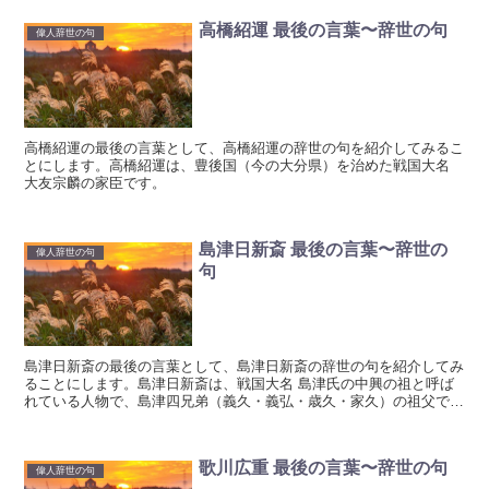
高橋紹運 最後の言葉〜辞世の句
偉人辞世の句
高橋紹運の最後の言葉として、高橋紹運の辞世の句を紹介してみるこ
とにします。高橋紹運は、豊後国（今の大分県）を治めた戦国大名
大友宗麟の家臣です。
島津日新斎 最後の言葉〜辞世の
偉人辞世の句
句
島津日新斎の最後の言葉として、島津日新斎の辞世の句を紹介してみ
ることにします。島津日新斎は、戦国大名 島津氏の中興の祖と呼ば
れている人物で、島津四兄弟（義久・義弘・歳久・家久）の祖父でも
あります。
歌川広重 最後の言葉〜辞世の句
偉人辞世の句