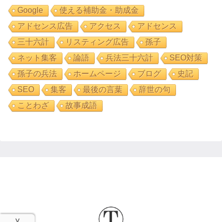
Google
使える補助金・助成金
アドセンス広告
アクセス
アドセンス
三十六計
リスティング広告
孫子
ネット集客
論語
兵法三十六計
SEO対策
孫子の兵法
ホームページ
ブログ
史記
SEO
集客
最後の言葉
辞世の句
ことわざ
故事成語