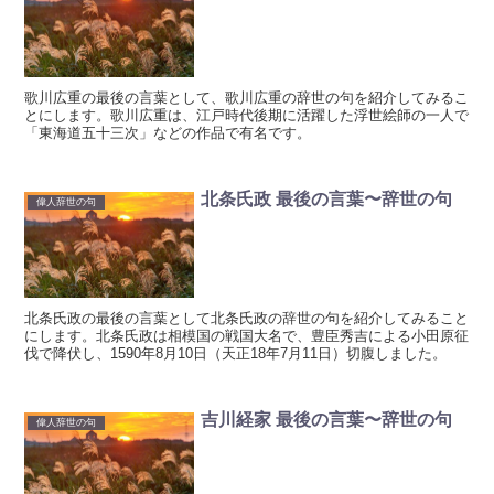
歌川広重の最後の言葉として、歌川広重の辞世の句を紹介してみるこ
とにします。歌川広重は、江戸時代後期に活躍した浮世絵師の一人で
「東海道五十三次」などの作品で有名です。
北条氏政 最後の言葉〜辞世の句
偉人辞世の句
北条氏政の最後の言葉として北条氏政の辞世の句を紹介してみること
にします。北条氏政は相模国の戦国大名で、豊臣秀吉による小田原征
伐で降伏し、1590年8月10日（天正18年7月11日）切腹しました。
吉川経家 最後の言葉〜辞世の句
偉人辞世の句