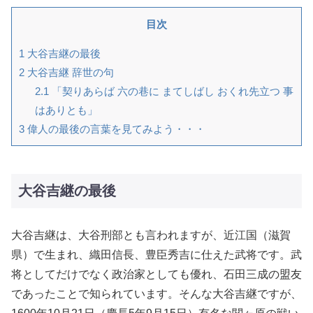
目次
1
大谷吉継の最後
2
大谷吉継 辞世の句
2.1
「契りあらば 六の巷に まてしばし おくれ先立つ 事
はありとも」
3
偉人の最後の言葉を見てみよう・・・
大谷吉継の最後
大谷吉継は、大谷刑部とも言われますが、近江国（滋賀
県）で生まれ、織田信長、豊臣秀吉に仕えた武将です。武
将としてだけでなく政治家としても優れ、石田三成の盟友
であったことで知られています。そんな大谷吉継ですが、