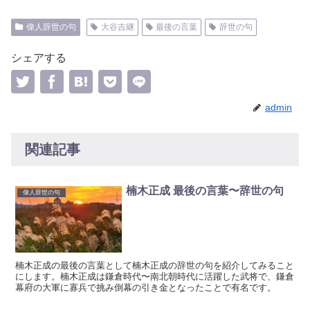
偉人辞世の句
大谷吉継
最後の言葉
辞世の句
シェアする
admin
関連記事
楠木正成 最後の言葉〜辞世の句
偉人辞世の句
楠木正成の最後の言葉として楠木正成の辞世の句を紹介してみること
にします。楠木正成は鎌倉時代〜南北朝時代に活躍した武将で、鎌倉
幕府の大軍に寡兵で挑み倒幕の引き金となったことで有名です。