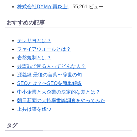
株式会社DYMが再炎上!
- 55,261 ビュー
おすすめの記事
テレサヨとは？
ファイアウォールとは？
岩盤規制とは？
共謀罪で困る人ってどんな人？
源義経 最後の言葉〜辞世の句
SEOとは？〜SEOを簡単解説
中小企業と大企業の決定的な差とは？
朝日新聞の支持率世論調査をやってみた
上兵は謀を伐つ
タグ