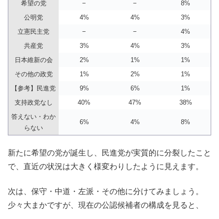
希望の党
−
−
8%
公明党
4%
4%
3%
立憲民主党
−
−
4%
共産党
3%
4%
3%
日本維新の会
2%
1%
1%
その他の政党
1%
2%
1%
【参考】民進党
9%
6%
1%
支持政党なし
40%
47%
38%
答えない・わか
6%
4%
8%
らない
新たに希望の党が誕生し、民進党が実質的に分裂したこと
で、直近の状況は大きく様変わりしたように見えます。
次は、保守・中道・左派・その他に分けてみましょう。
少々大まかですが、現在の公認候補者の構成を見ると、