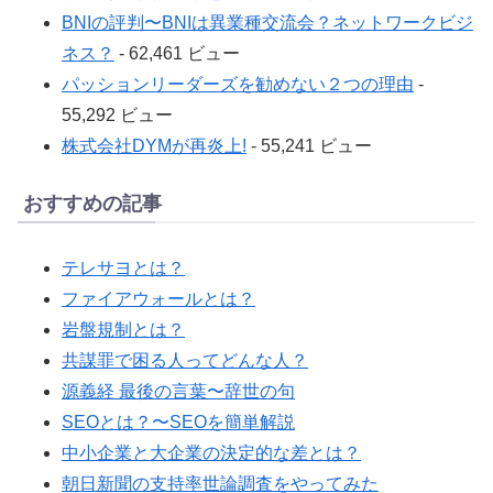
BNIの評判〜BNIは異業種交流会？ネットワークビジ
ネス？
- 62,461 ビュー
パッションリーダーズを勧めない２つの理由
-
55,292 ビュー
株式会社DYMが再炎上!
- 55,241 ビュー
おすすめの記事
テレサヨとは？
ファイアウォールとは？
岩盤規制とは？
共謀罪で困る人ってどんな人？
源義経 最後の言葉〜辞世の句
SEOとは？〜SEOを簡単解説
中小企業と大企業の決定的な差とは？
朝日新聞の支持率世論調査をやってみた