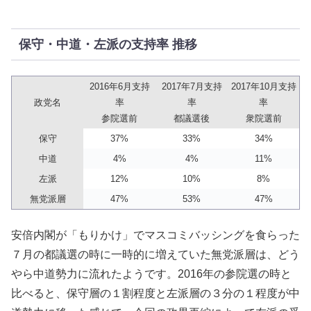
保守・中道・左派の支持率 推移
2016年6月支持
2017年7月支持
2017年10月支持
政党名
率
率
率
参院選前
都議選後
衆院選前
保守
37%
33%
34%
中道
4%
4%
11%
左派
12%
10%
8%
無党派層
47%
53%
47%
安倍内閣が「もりかけ」でマスコミバッシングを食らった
７月の都議選の時に一時的に増えていた無党派層は、どう
やら中道勢力に流れたようです。2016年の参院選の時と
比べると、保守層の１割程度と左派層の３分の１程度が中