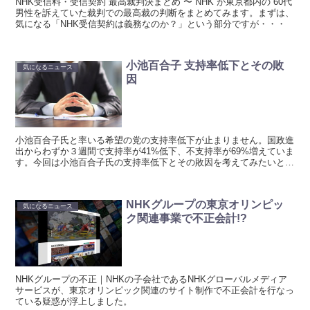
NHK受信料・受信契約 最高裁判決まとめ 〜 NHK が東京都内の 60代
男性を訴えていた裁判での最高裁の判断をまとめてみます。まずは、
気になる「NHK受信契約は義務なのか？」という部分ですが・・・
小池百合子 支持率低下とその敗
気になるニュース
因
小池百合子氏と率いる希望の党の支持率低下が止まりません。国政進
出からわずか３週間で支持率が41%低下、不支持率が69%増えていま
す。今回は小池百合子氏の支持率低下とその敗因を考えてみたいと思
います。
NHKグループの東京オリンピッ
気になるニュース
ク関連事業で不正会計!?
NHKグループの不正｜NHKの子会社であるNHKグローバルメディア
サービスが、東京オリンピック関連のサイト制作で不正会計を行なっ
ている疑惑が浮上しました。