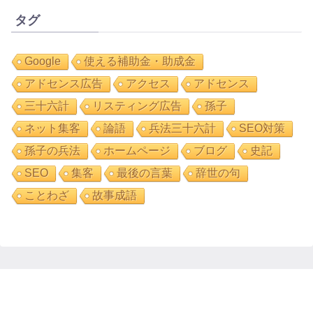
タグ
Google
使える補助金・助成金
アドセンス広告
アクセス
アドセンス
三十六計
リスティング広告
孫子
ネット集客
論語
兵法三十六計
SEO対策
孫子の兵法
ホームページ
ブログ
史記
SEO
集客
最後の言葉
辞世の句
ことわざ
故事成語