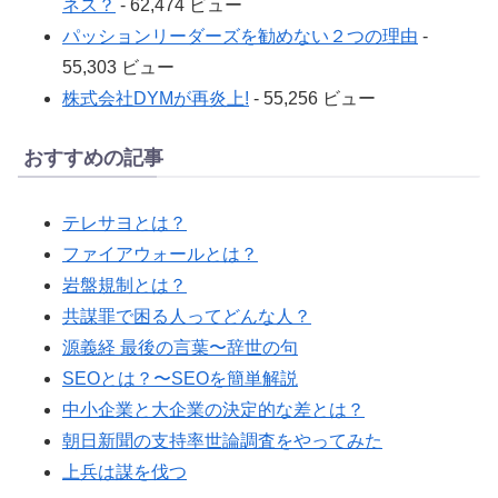
ネス？
- 62,474 ビュー
パッションリーダーズを勧めない２つの理由
-
55,303 ビュー
株式会社DYMが再炎上!
- 55,256 ビュー
おすすめの記事
テレサヨとは？
ファイアウォールとは？
岩盤規制とは？
共謀罪で困る人ってどんな人？
源義経 最後の言葉〜辞世の句
SEOとは？〜SEOを簡単解説
中小企業と大企業の決定的な差とは？
朝日新聞の支持率世論調査をやってみた
上兵は謀を伐つ