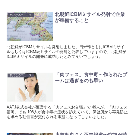
北朝鮮ICBMミサイル発射で企業
気になるニュース
が準備すること
北朝鮮がICBMミサイルを発射しました。日米韓ともにICBMミサイ
ルもしくはICBM級ミサイルの発射と公表していますので、北朝鮮が
ICBMミサイルの開発に成功したとみて良いでしょう。
「肉フェス」食中毒～作られたブ
気になるニュース
ームは過ぎるのも早い
AATJ株式会社が運営する「肉フェスお台場」で 49人が、「肉フェス
福岡」でも 108人が食中毒の症状を訴えていて、保健所から再発防止
を求める勧告書が交付される事態になってしまいました。
小林麻央さん死去報道〜空気が読