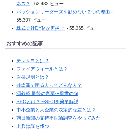
ネス？
- 62,482 ビュー
パッションリーダーズを勧めない２つの理由
-
55,307 ビュー
株式会社DYMが再炎上!
- 55,265 ビュー
おすすめの記事
テレサヨとは？
ファイアウォールとは？
岩盤規制とは？
共謀罪で困る人ってどんな人？
源義経 最後の言葉〜辞世の句
SEOとは？〜SEOを簡単解説
中小企業と大企業の決定的な差とは？
朝日新聞の支持率世論調査をやってみた
上兵は謀を伐つ