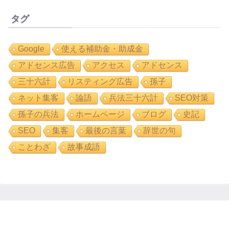
タグ
Google
使える補助金・助成金
アドセンス広告
アクセス
アドセンス
三十六計
リスティング広告
孫子
ネット集客
論語
兵法三十六計
SEO対策
孫子の兵法
ホームページ
ブログ
史記
SEO
集客
最後の言葉
辞世の句
ことわざ
故事成語