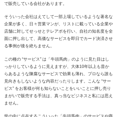
で販売している会社があります。
そういった会社はえてして一部上場しているような著名な
企業が多く、日々営業マンが、リストに載っている企業や
店舗に対してせっせとテレアポを行い、自社の知名度を全
面に押し出して、高価なサービスを即日でカード決済させ
る事例が後を絶ちません。
この種の “サービス” は「牛頭馬肉」のように見た目はし
っかりしているように見えますが、大体10年以上も昔か
らあるような陳腐なサービスで効果も薄れ、プロなら誰も
見向きもしないような内容だったりします。こんな “サー
ビス” をお客様が何も知らないことをいいことに押し売り
まがいで販売する手法は、真っ当なビジネスと私には思え
ません。
世の中に点在するこういった「牛頭馬肉」のサービスや商