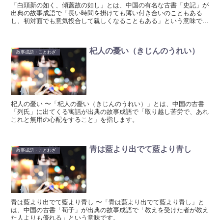
「白頭新の如く、傾蓋故の如し」とは、中国の有名な古書「史記」が
出典の故事成語で「長い時間を掛けても薄い付き合いのこともある
し、初対面でも意気投合して親しくなることもある」という意味で
す。
杞人の憂い（きじんのうれい）
故事成語・ことわざ
杞人の憂い 〜「杞人の憂い（きじんのうれい）」とは、中国の古書
「列氏」に出てくる寓話が出典の故事成語で「取り越し苦労で、あれ
これと無用の心配をすること」を指します。
青は藍より出でて藍より青し
故事成語・ことわざ
青は藍より出でて藍より青し 〜「青は藍より出でて藍より青し」と
は、中国の古書「荀子」が出典の故事成語で「教えを受けた者が教え
た人よりも優れる」という意味です。