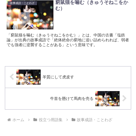
窮鼠猫を噛む（きゅうそねこをか
故事成語・ことわざ
む）
「窮鼠猫を噛む（きゅうそねこをかむ）」とは、中国の古書「塩鉄
論」が出典の故事成語で「絶体絶命の窮地に追い詰められれば、弱者
でも強者に逆襲することがある」という意味です。
羊質にして虎皮す
牛首を懸けて馬肉を売る
ホーム
役立つ用語集
故事成語・ことわざ