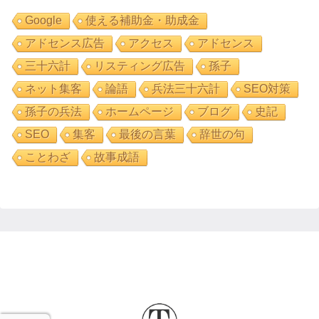
Google
使える補助金・助成金
アドセンス広告
アクセス
アドセンス
三十六計
リスティング広告
孫子
ネット集客
論語
兵法三十六計
SEO対策
孫子の兵法
ホームページ
ブログ
史記
SEO
集客
最後の言葉
辞世の句
ことわざ
故事成語