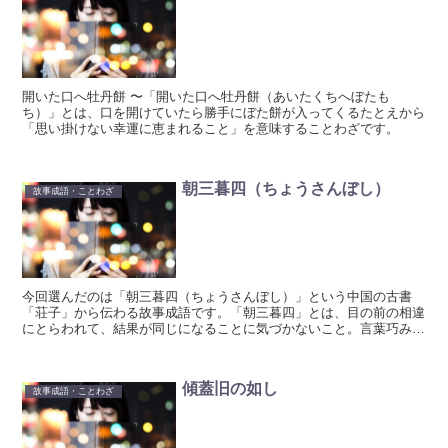
開いた口へ牡丹餅 〜「開いた口へ牡丹餅（あいたくちへぼたも
ち）」とは、口を開けていたら勝手にぼた餅が入ってくるたとえから
「思い掛けない幸運に恵まれること」を意味することわざです。
朝三暮四（ちょうさんぼし）
故事成語・ことわざ
今回選んだのは「朝三暮四（ちょうさんぼし）」という中国の古書
「荘子」から伝わる故事成語です。「朝三暮四」とは、目の前の相違
にとらわれて、結果が同じになることに気づかないこと。言葉巧みに
人を騙すことです。
傾蓋旧の如し
故事成語・ことわざ