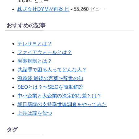
55,305 ビュー
株式会社DYMが再炎上!
- 55,260 ビュー
おすすめの記事
テレサヨとは？
ファイアウォールとは？
岩盤規制とは？
共謀罪で困る人ってどんな人？
源義経 最後の言葉〜辞世の句
SEOとは？〜SEOを簡単解説
中小企業と大企業の決定的な差とは？
朝日新聞の支持率世論調査をやってみた
上兵は謀を伐つ
タグ