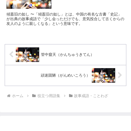
傾蓋旧の如し 〜「傾蓋旧の如し」とは、中国の有名な古書「史記」
が出典の故事成語で「少し会っただけでも、意気投合して古くからの
友人のように親しくなる」という意味です。
管中窺天（かんちゅうきてん）
頑迷固陋（がんめいころう）
ホーム
役立つ用語集
故事成語・ことわざ