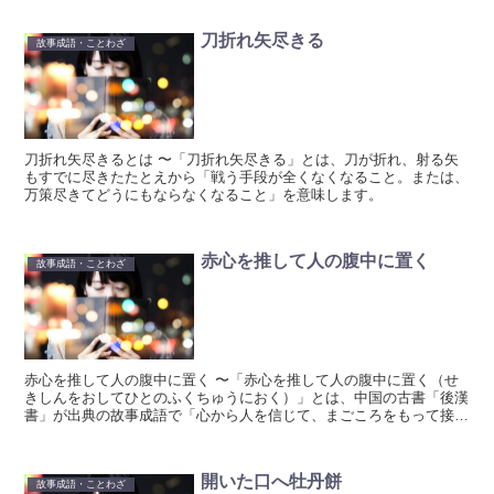
刀折れ矢尽きる
故事成語・ことわざ
刀折れ矢尽きるとは 〜「刀折れ矢尽きる」とは、刀が折れ、射る矢
もすでに尽きたたとえから「戦う手段が全くなくなること。または、
万策尽きてどうにもならなくなること」を意味します。
赤心を推して人の腹中に置く
故事成語・ことわざ
赤心を推して人の腹中に置く 〜「赤心を推して人の腹中に置く（せ
きしんをおしてひとのふくちゅうにおく）」とは、中国の古書「後漢
書」が出典の故事成語で「心から人を信じて、まごころをもって接す
ること」を指します。
開いた口へ牡丹餅
故事成語・ことわざ