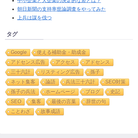
中小企業と大企業の決定的な差とは？
朝日新聞の支持率世論調査をやってみた
上兵は謀を伐つ
タグ
Google
使える補助金・助成金
アドセンス広告
アクセス
アドセンス
三十六計
リスティング広告
孫子
ネット集客
論語
兵法三十六計
SEO対策
孫子の兵法
ホームページ
ブログ
史記
SEO
集客
最後の言葉
辞世の句
ことわざ
故事成語