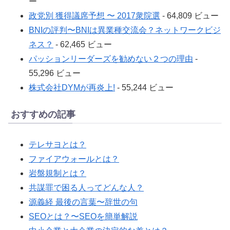
ー
政党別 獲得議席予想 〜 2017衆院選
- 64,809 ビュー
BNIの評判〜BNIは異業種交流会？ネットワークビジ
ネス？
- 62,465 ビュー
パッションリーダーズを勧めない２つの理由
-
55,296 ビュー
株式会社DYMが再炎上!
- 55,244 ビュー
おすすめの記事
テレサヨとは？
ファイアウォールとは？
岩盤規制とは？
共謀罪で困る人ってどんな人？
源義経 最後の言葉〜辞世の句
SEOとは？〜SEOを簡単解説