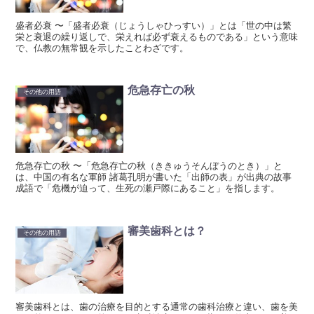
盛者必衰 〜「盛者必衰（じょうしゃひっすい）」とは「世の中は繁
栄と衰退の繰り返しで、栄えれば必ず衰えるものである」という意味
で、仏教の無常観を示したことわざです。
危急存亡の秋
その他の用語
危急存亡の秋 〜「危急存亡の秋（ききゅうそんぼうのとき）」と
は、中国の有名な軍師 諸葛孔明が書いた「出師の表」が出典の故事
成語で「危機が迫って、生死の瀬戸際にあること」を指します。
審美歯科とは？
その他の用語
審美歯科とは、歯の治療を目的とする通常の歯科治療と違い、歯を美