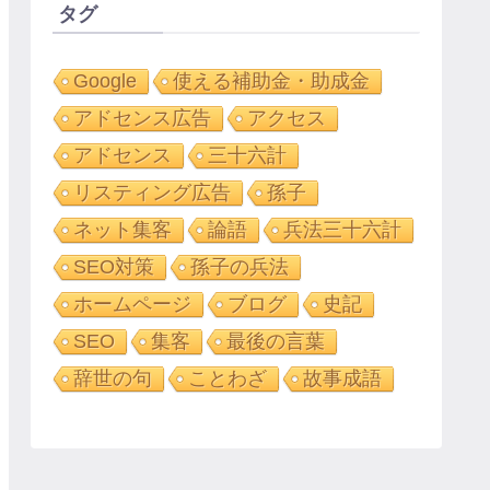
タグ
Google
使える補助金・助成金
アドセンス広告
アクセス
アドセンス
三十六計
リスティング広告
孫子
ネット集客
論語
兵法三十六計
SEO対策
孫子の兵法
ホームページ
ブログ
史記
SEO
集客
最後の言葉
辞世の句
ことわざ
故事成語