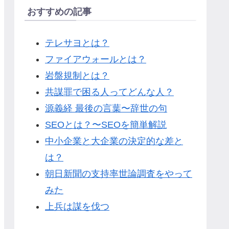
おすすめの記事
テレサヨとは？
ファイアウォールとは？
岩盤規制とは？
共謀罪で困る人ってどんな人？
源義経 最後の言葉〜辞世の句
SEOとは？〜SEOを簡単解説
中小企業と大企業の決定的な差と
は？
朝日新聞の支持率世論調査をやって
みた
上兵は謀を伐つ