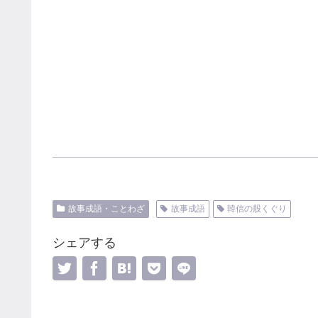
故事成語・ことわざ
故事成語
韓信の股くぐり
シェアする