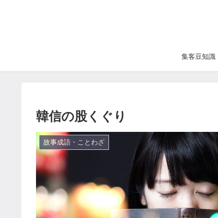
集客豆知識
韓信の股くぐり
故事成語・ことわざ