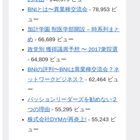
BNIとは〜異業種交流会
- 78,953 ビ
ュー
加計学園 獣医学部開設 – 時系列まと
め
- 66,689 ビュー
政党別 獲得議席予想 〜 2017衆院選
- 64,809 ビュー
BNIの評判〜BNIは異業種交流会？ネ
ットワークビジネス？
- 62,464 ビュ
ー
パッションリーダーズを勧めない２
つの理由
- 55,295 ビュー
株式会社DYMが再炎上!
- 55,243 ビ
ュー