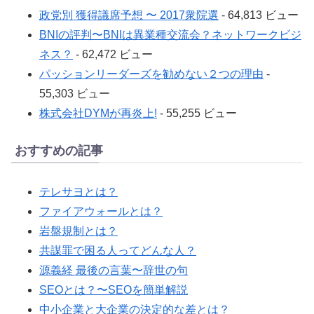
政党別 獲得議席予想 〜 2017衆院選
- 64,813 ビュー
BNIの評判〜BNIは異業種交流会？ネットワークビジ
ネス？
- 62,472 ビュー
パッションリーダーズを勧めない２つの理由
-
55,303 ビュー
株式会社DYMが再炎上!
- 55,255 ビュー
おすすめの記事
テレサヨとは？
ファイアウォールとは？
岩盤規制とは？
共謀罪で困る人ってどんな人？
源義経 最後の言葉〜辞世の句
SEOとは？〜SEOを簡単解説
中小企業と大企業の決定的な差とは？