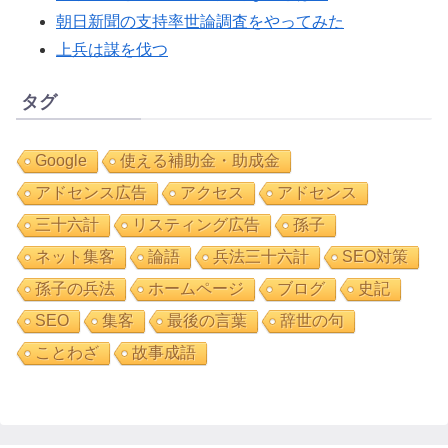
朝日新聞の支持率世論調査をやってみた
上兵は謀を伐つ
タグ
Google
使える補助金・助成金
アドセンス広告
アクセス
アドセンス
三十六計
リスティング広告
孫子
ネット集客
論語
兵法三十六計
SEO対策
孫子の兵法
ホームページ
ブログ
史記
SEO
集客
最後の言葉
辞世の句
ことわざ
故事成語