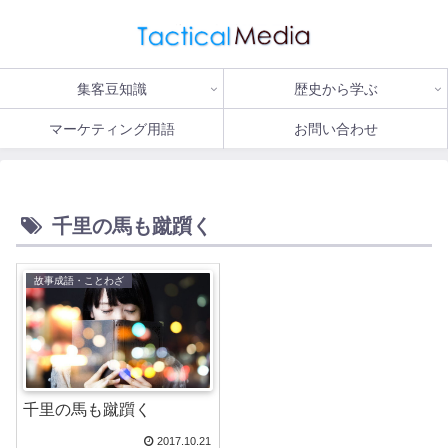
集客豆知識
歴史から学ぶ
マーケティング用語
お問い合わせ
千里の馬も蹴躓く
故事成語・ことわざ
千里の馬も蹴躓く
2017.10.21