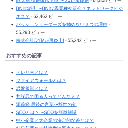
政党別 獲得議席予想 〜 2017衆院選
- 64,808 ビュー
BNIの評判〜BNIは異業種交流会？ネットワークビジ
ネス？
- 62,462 ビュー
パッションリーダーズを勧めない２つの理由
-
55,293 ビュー
株式会社DYMが再炎上!
- 55,242 ビュー
おすすめの記事
テレサヨとは？
ファイアウォールとは？
岩盤規制とは？
共謀罪で困る人ってどんな人？
源義経 最後の言葉〜辞世の句
SEOとは？〜SEOを簡単解説
中小企業と大企業の決定的な差とは？