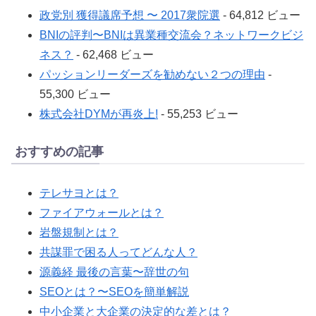
政党別 獲得議席予想 〜 2017衆院選
- 64,812 ビュー
BNIの評判〜BNIは異業種交流会？ネットワークビジ
ネス？
- 62,468 ビュー
パッションリーダーズを勧めない２つの理由
-
55,300 ビュー
株式会社DYMが再炎上!
- 55,253 ビュー
おすすめの記事
テレサヨとは？
ファイアウォールとは？
岩盤規制とは？
共謀罪で困る人ってどんな人？
源義経 最後の言葉〜辞世の句
SEOとは？〜SEOを簡単解説
中小企業と大企業の決定的な差とは？