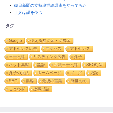
朝日新聞の支持率世論調査をやってみた
上兵は謀を伐つ
タグ
Google
使える補助金・助成金
アドセンス広告
アクセス
アドセンス
三十六計
リスティング広告
孫子
ネット集客
論語
兵法三十六計
SEO対策
孫子の兵法
ホームページ
ブログ
史記
SEO
集客
最後の言葉
辞世の句
ことわざ
故事成語