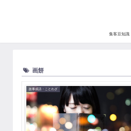
集客豆知識
画餅
故事成語・ことわざ