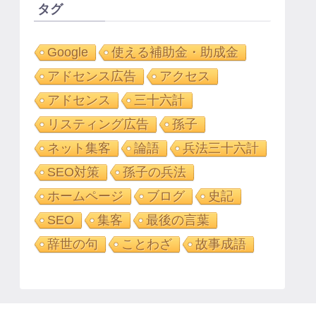
タグ
Google
使える補助金・助成金
アドセンス広告
アクセス
アドセンス
三十六計
リスティング広告
孫子
ネット集客
論語
兵法三十六計
SEO対策
孫子の兵法
ホームページ
ブログ
史記
SEO
集客
最後の言葉
辞世の句
ことわざ
故事成語