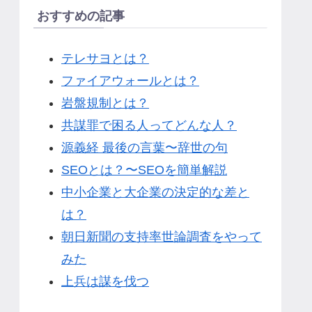
おすすめの記事
テレサヨとは？
ファイアウォールとは？
岩盤規制とは？
共謀罪で困る人ってどんな人？
源義経 最後の言葉〜辞世の句
SEOとは？〜SEOを簡単解説
中小企業と大企業の決定的な差と
は？
朝日新聞の支持率世論調査をやって
みた
上兵は謀を伐つ