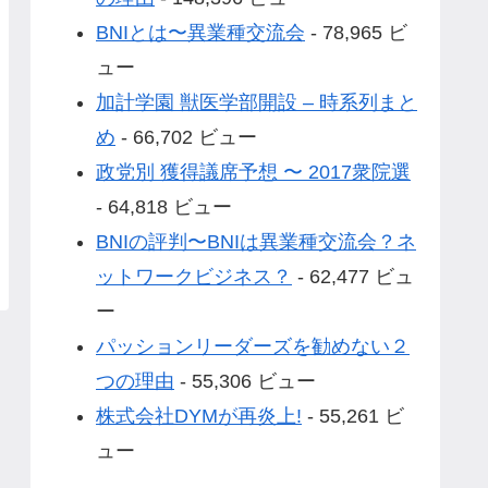
BNIとは〜異業種交流会
- 78,965 ビ
ュー
加計学園 獣医学部開設 – 時系列まと
め
- 66,702 ビュー
政党別 獲得議席予想 〜 2017衆院選
- 64,818 ビュー
BNIの評判〜BNIは異業種交流会？ネ
ットワークビジネス？
- 62,477 ビュ
ー
パッションリーダーズを勧めない２
つの理由
- 55,306 ビュー
株式会社DYMが再炎上!
- 55,261 ビ
ュー