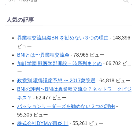
人気の記事
異業種交流組織BNIを勧めない３つの理由
- 148,396
ビュー
BNIとは〜異業種交流会
- 78,965 ビュー
加計学園 獣医学部開設 – 時系列まとめ
- 66,702 ビュ
ー
政党別 獲得議席予想 〜 2017衆院選
- 64,818 ビュー
BNIの評判〜BNIは異業種交流会？ネットワークビジ
ネス？
- 62,477 ビュー
パッションリーダーズを勧めない２つの理由
-
55,305 ビュー
株式会社DYMが再炎上!
- 55,261 ビュー