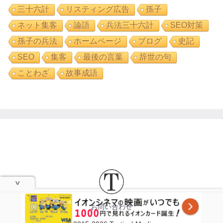
三十六計
リスティング広告
孫子
ネット集客
論語
兵法三十六計
SEO対策
孫子の兵法
ホームページ
ブログ
史記
SEO
集客
最後の言葉
辞世の句
ことわざ
故事成語
お問い合わせ