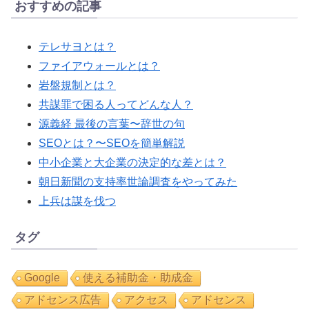
おすすめの記事
テレサヨとは？
ファイアウォールとは？
岩盤規制とは？
共謀罪で困る人ってどんな人？
源義経 最後の言葉〜辞世の句
SEOとは？〜SEOを簡単解説
中小企業と大企業の決定的な差とは？
朝日新聞の支持率世論調査をやってみた
上兵は謀を伐つ
タグ
Google
使える補助金・助成金
アドセンス広告
アクセス
アドセンス