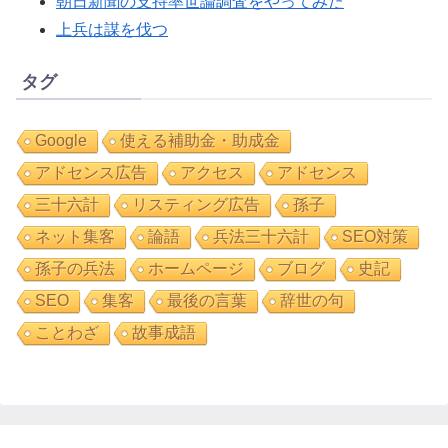
朝日新聞の支持率世論調査をやってみた
上兵は謀を伐つ
タグ
Google
使える補助金・助成金
アドセンス広告
アクセス
アドセンス
三十六計
リスティング広告
孫子
ネット集客
論語
兵法三十六計
SEO対策
孫子の兵法
ホームページ
ブログ
史記
SEO
集客
最後の言葉
辞世の句
ことわざ
故事成語