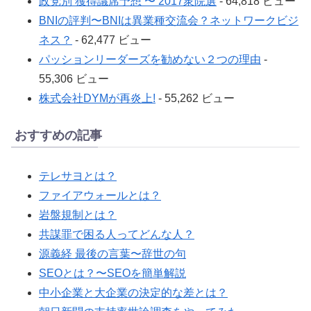
政党別 獲得議席予想 〜 2017衆院選
- 64,818 ビュー
BNIの評判〜BNIは異業種交流会？ネットワークビジ
ネス？
- 62,477 ビュー
パッションリーダーズを勧めない２つの理由
-
55,306 ビュー
株式会社DYMが再炎上!
- 55,262 ビュー
おすすめの記事
テレサヨとは？
ファイアウォールとは？
岩盤規制とは？
共謀罪で困る人ってどんな人？
源義経 最後の言葉〜辞世の句
SEOとは？〜SEOを簡単解説
中小企業と大企業の決定的な差とは？