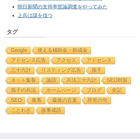
朝日新聞の支持率世論調査をやってみた
上兵は謀を伐つ
タグ
Google
使える補助金・助成金
アドセンス広告
アクセス
アドセンス
三十六計
リスティング広告
孫子
ネット集客
論語
兵法三十六計
SEO対策
孫子の兵法
ホームページ
ブログ
史記
SEO
集客
最後の言葉
辞世の句
ことわざ
故事成語