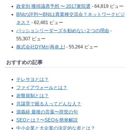
政党別 獲得議席予想 〜 2017衆院選
- 64,819 ビュー
BNIの評判〜BNIは異業種交流会？ネットワークビジ
ネス？
- 62,481 ビュー
パッションリーダーズを勧めない２つの理由
-
55,307 ビュー
株式会社DYMが再炎上!
- 55,264 ビュー
おすすめの記事
テレサヨとは？
ファイアウォールとは？
岩盤規制とは？
共謀罪で困る人ってどんな人？
源義経 最後の言葉〜辞世の句
SEOとは？〜SEOを簡単解説
中小企業と大企業の決定的な差とは？