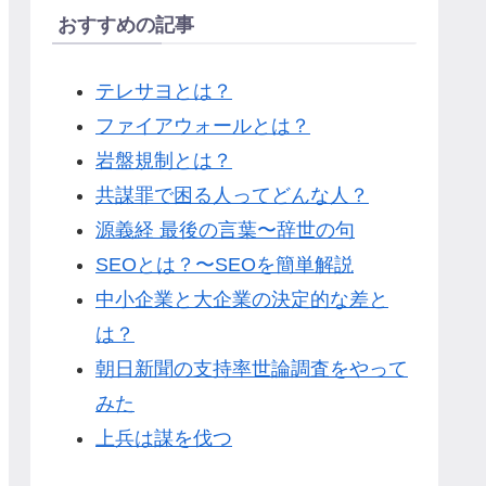
おすすめの記事
テレサヨとは？
ファイアウォールとは？
岩盤規制とは？
共謀罪で困る人ってどんな人？
源義経 最後の言葉〜辞世の句
SEOとは？〜SEOを簡単解説
中小企業と大企業の決定的な差と
は？
朝日新聞の支持率世論調査をやって
みた
上兵は謀を伐つ