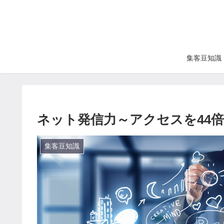
集客豆知識
ネット発信力～アクセスを44
集客豆知識