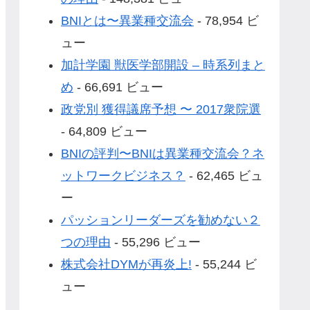
BNIとは〜異業種交流会
- 78,954 ビ
ュー
加計学園 獣医学部開設 – 時系列まと
め
- 66,691 ビュー
政党別 獲得議席予想 〜 2017衆院選
- 64,809 ビュー
BNIの評判〜BNIは異業種交流会？ネ
ットワークビジネス？
- 62,465 ビュ
ー
パッションリーダーズを勧めない２
つの理由
- 55,296 ビュー
株式会社DYMが再炎上!
- 55,244 ビ
ュー