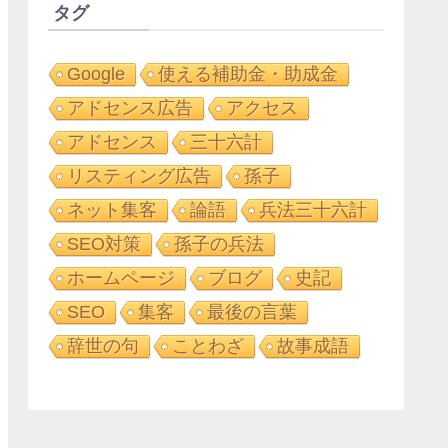
タグ
Google
使える補助金・助成金
アドセンス広告
アクセス
アドセンス
三十六計
リスティング広告
孫子
ネット集客
論語
兵法三十六計
SEO対策
孫子の兵法
ホームページ
ブログ
史記
SEO
集客
最後の言葉
辞世の句
ことわざ
故事成語