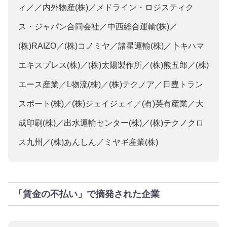
ィ／／内外物産(株)／メドライン・ロジスティク
ス・ジャパン合同会社／中西総合運輸(株)／
(株)RAIZO／(株)コノミヤ／諸星運輸(株)／卜キハマ
エキスプレス(株)／(株)太陽製作所／(株)熊五郎／(株)
エース産業／L物流(株)／(株)テクノア／日豊トラン
スポート(株)／(株)ジェイジェイ／(有)英有産業／大
成印刷(株)／出水運輸センター(株)／(株)テクノクロ
ス九州／(株)あんしん／ミヤギ産業(株)
「賃金の不払い」で摘発された企業