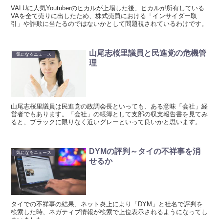
VALUに人気Youtuberのヒカルが上場した後、ヒカルが所有している
VAを全て売りに出したため、株式売買における「インサイダー取
引」や詐欺に当たるのではないかとして問題視されているわけです。
山尾志桜里議員と民進党の危機管
気になるニュース
理
山尾志桜里議員は民進党の政調会長といっても、ある意味「会社」経
営者でもあります。「会社」の帳簿として支部の収支報告書を見てみ
ると、ブラックに限りなく近いグレーといって良いかと思います。
DYMの評判～タイの不祥事を消
気になるニュース
せるか
タイでの不祥事の結果、ネット炎上により「DYM」と社名で評判を
検索した時、ネガティブ情報が検索で上位表示されるようになってし