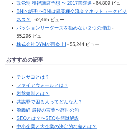
政党別 獲得議席予想 〜 2017衆院選
- 64,809 ビュー
BNIの評判〜BNIは異業種交流会？ネットワークビジ
ネス？
- 62,465 ビュー
パッションリーダーズを勧めない２つの理由
-
55,296 ビュー
株式会社DYMが再炎上!
- 55,244 ビュー
おすすめの記事
テレサヨとは？
ファイアウォールとは？
岩盤規制とは？
共謀罪で困る人ってどんな人？
源義経 最後の言葉〜辞世の句
SEOとは？〜SEOを簡単解説
中小企業と大企業の決定的な差とは？