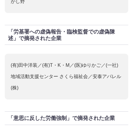
がし野
「労基署への虚偽報告・臨検監督での虚偽陳
述」で摘発された企業
(有)田中洋装／(有)T・K・M／(医)ゆりかご／(一社)
地域活動支援センター さくら福祉会／安泰アパレル
(株)
「意思に反した労働強制」で摘発された企業