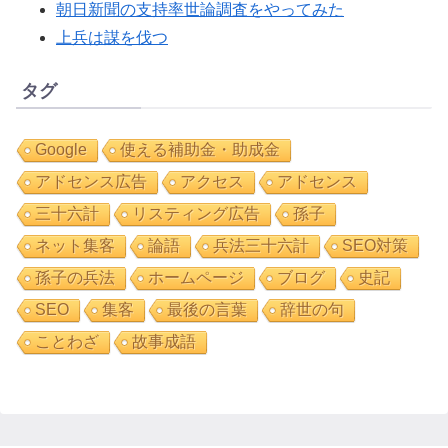
朝日新聞の支持率世論調査をやってみた
上兵は謀を伐つ
タグ
Google
使える補助金・助成金
アドセンス広告
アクセス
アドセンス
三十六計
リスティング広告
孫子
ネット集客
論語
兵法三十六計
SEO対策
孫子の兵法
ホームページ
ブログ
史記
SEO
集客
最後の言葉
辞世の句
ことわざ
故事成語