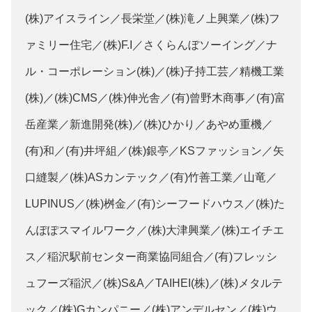
(株)アイスライン／長栄堂／(株)滝ノ上興業／(株)フ
ァミリー住宅／(株)F.I／さくらんぼソーイング／ナ
ル・コーポレーション(株)／(株)子持工芸／精機工業
(株)／(株)CMS／(株)伸光舎／(有)曾野木商事／(有)富
岳産業／新進開発(株)／(株)ひかり／あやめ重機／
(有)和／(有)井坪組／(株)銀亭／KSファッション／矢
口縫製／(株)ASカンテック／(有)竹善工業／山竜／
LUPINUS／(株)桝金／(有)シーフードハウス／(株)た
んぽぽスマイルワーク／(株)大津興業／(株)エイチエ
ス／稲沢駅前センター商業協同組合／(有)フレッシ
ュフーズ稲沢／(株)S&A／TAIHEI(株)／(株)メタルテ
ック／(株)Gカンパニー／(株)アンデルセン／(株)ウ