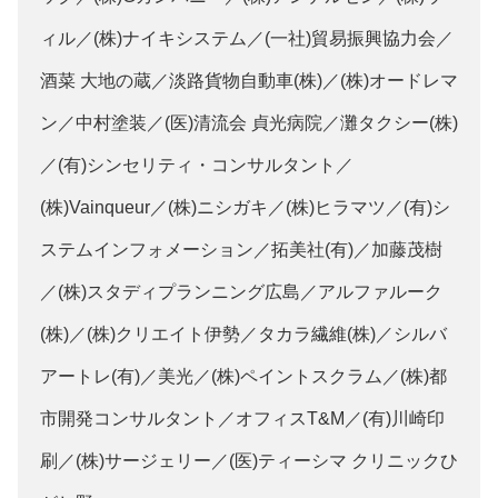
ィル／(株)ナイキシステム／(一社)貿易振興協力会／
酒菜 大地の蔵／淡路貨物自動車(株)／(株)オードレマ
ン／中村塗装／(医)清流会 貞光病院／灘タクシー(株)
／(有)シンセリティ・コンサルタント／
(株)Vainqueur／(株)ニシガキ／(株)ヒラマツ／(有)シ
ステムインフォメーション／拓美社(有)／加藤茂樹
／(株)スタディプランニング広島／アルファルーク
(株)／(株)クリエイト伊勢／タカラ繊維(株)／シルバ
アートレ(有)／美光／(株)ペイントスクラム／(株)都
市開発コンサルタント／オフィスT&M／(有)川崎印
刷／(株)サージェリー／(医)ティーシマ クリニックひ