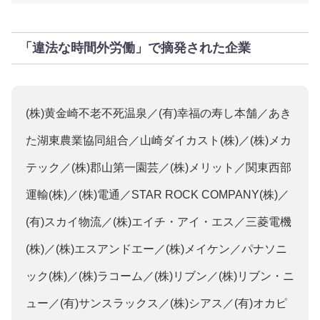
「違法な時間外労働」で摘発された企業
(株)黄金崎不老不死温泉／(有)幸福の寿し本舗／あき
た湖東農業協同組合／山崎ダイカスト(株)／(株)メカ
テック／(株)郡山第一園芸／(株)メリット／関東西部
運輸(株)／(株)電通／STAR ROCK COMPANY(株)／
(有)スカイ物流／(株)エイチ・アイ・エス／三菱電機
(株)／(株)エスアンドエー／(株)メイケン／パナソニ
ック(株)／(株)ラコーム／(株)リブン／(株)リブン・ニ
ュー／(有)サンスラックス／(株)シアス／(有)オカピ