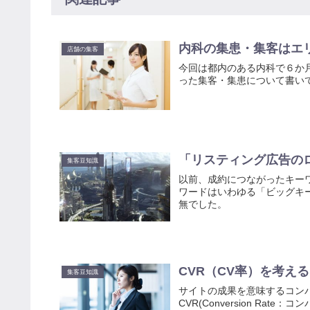
内科の集患・集客はエ
店舗の集客
今回は都内のある内科で６か
った集客・集患について書い
「リスティング広告の
集客豆知識
以前、成約につながったキー
ワードはいわゆる「ビッグキ
無でした。
CVR（CV率）を考える
集客豆知識
サイトの成果を意味するコン
CVR(Conversion Ra