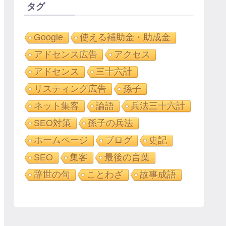
タグ
Google
使える補助金・助成金
アドセンス広告
アクセス
アドセンス
三十六計
リスティング広告
孫子
ネット集客
論語
兵法三十六計
SEO対策
孫子の兵法
ホームページ
ブログ
史記
SEO
集客
最後の言葉
辞世の句
ことわざ
故事成語