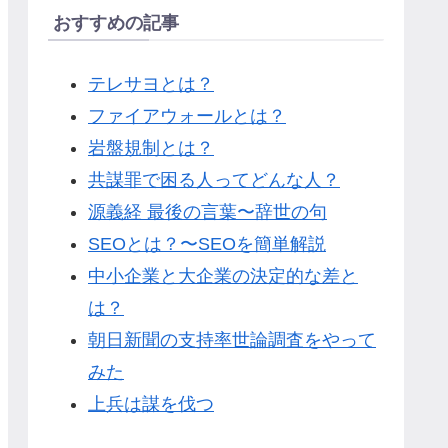
おすすめの記事
テレサヨとは？
ファイアウォールとは？
岩盤規制とは？
共謀罪で困る人ってどんな人？
源義経 最後の言葉〜辞世の句
SEOとは？〜SEOを簡単解説
中小企業と大企業の決定的な差と
は？
朝日新聞の支持率世論調査をやって
みた
上兵は謀を伐つ