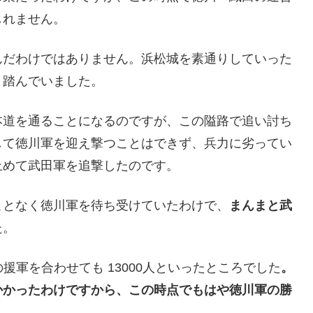
しれません。
んだわけではありません。浜松城を素通りしていった
と踏んでいました。
本道を通ることになるのですが、この隘路で追い討ち
して徳川軍を迎え撃つことはできず、兵力に劣ってい
止めて武田軍を追撃したのです。
ことなく徳川軍を待ち受けていたわけで、
まんまと武
た。
の援軍を合わせても 13000人といったところでした
。
かかったわけですから、この時点でもはや徳川軍の勝