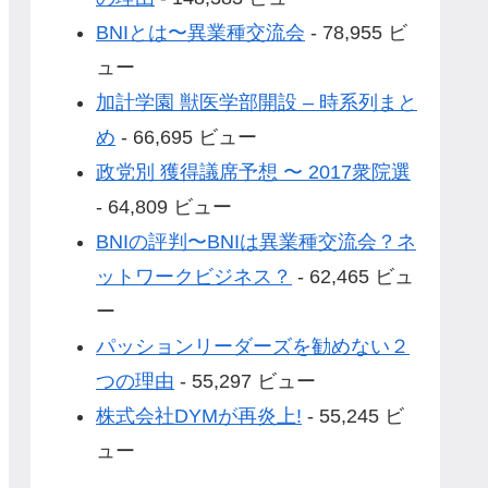
BNIとは〜異業種交流会
- 78,955 ビ
ュー
加計学園 獣医学部開設 – 時系列まと
め
- 66,695 ビュー
政党別 獲得議席予想 〜 2017衆院選
- 64,809 ビュー
BNIの評判〜BNIは異業種交流会？ネ
ットワークビジネス？
- 62,465 ビュ
ー
パッションリーダーズを勧めない２
つの理由
- 55,297 ビュー
株式会社DYMが再炎上!
- 55,245 ビ
ュー