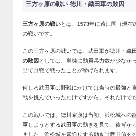
三方ヶ原の戦い 徳川・織田軍の敗因
三方ヶ原の戦い
とは、1573年に遠江国（現
の戦いです。
この三方ヶ原の戦いでは、武田軍が徳川・織
の敗因
としては、単純に動員兵力数が少なか
出て野戦で戦ったことが挙げられます。
何しろ武田軍は野戦にかけては当時の最強と
戦を挑んでいったわけですから、それだけで
この戦いでは、徳川家康は当初、浜松城への
軍しようとする武田軍の動きを見て、後背か
ました。浜松城を素通りする動きは武田信玄