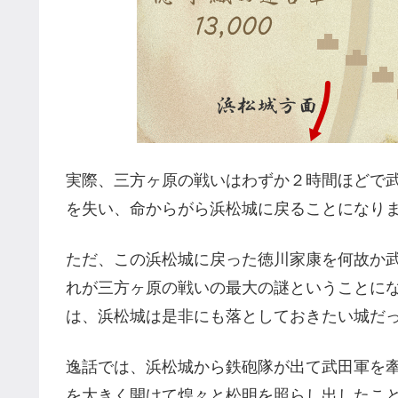
実際、三方ヶ原の戦いはわずか２時間ほどで
を失い、命からがら浜松城に戻ることになり
ただ、この浜松城に戻った徳川家康を何故か
れが三方ヶ原の戦いの最大の謎ということに
は、浜松城は是非にも落としておきたい城だ
逸話では、浜松城から鉄砲隊が出て武田軍を
を大きく開けて煌々と松明を照らし出したこ