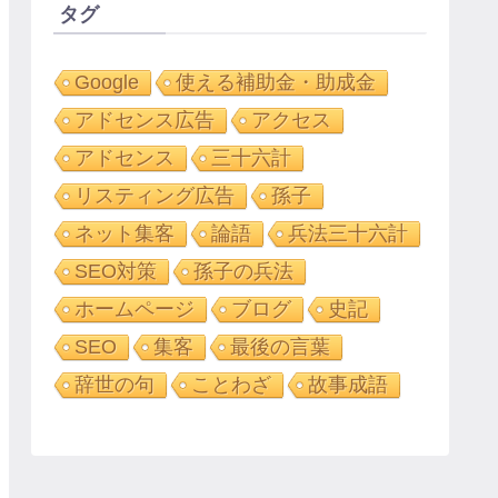
タグ
Google
使える補助金・助成金
アドセンス広告
アクセス
アドセンス
三十六計
リスティング広告
孫子
ネット集客
論語
兵法三十六計
SEO対策
孫子の兵法
ホームページ
ブログ
史記
SEO
集客
最後の言葉
辞世の句
ことわざ
故事成語