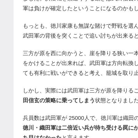
軍は負けが確定したということになるのかも
もっとも、徳川家康も無謀な賭けで野戦を選
武田軍の背後を突くことで追い討ちが出来る
三方が原を西に向かうと、崖を降りる狭い一
をかけることが出来れば、武田軍は方向転換
ても有利に戦いができると考え、籠城を取り
しかし、実際には武田軍は三方が原を降りる
田信玄の策略に乗ってしまう
状態となりまし
兵員数は武田軍が 25000人で、徳川軍は織田
徳川・織田軍は二倍近い兵が待ち受ける罠に
ち目はなかった
と言えます。