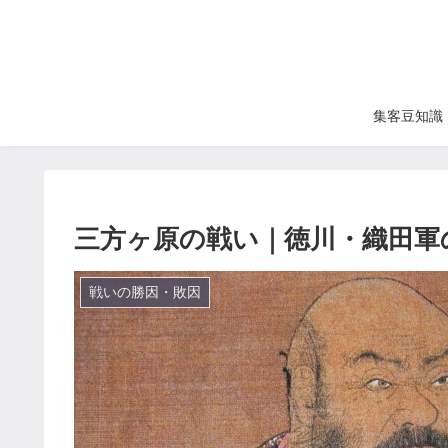
集客豆知識
三方ヶ原の戦い｜徳川・織田軍
戦いの勝因・敗因