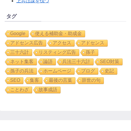
上兵は謀を伐つ
タグ
Google
使える補助金・助成金
アドセンス広告
アクセス
アドセンス
三十六計
リスティング広告
孫子
ネット集客
論語
兵法三十六計
SEO対策
孫子の兵法
ホームページ
ブログ
史記
SEO
集客
最後の言葉
辞世の句
ことわざ
故事成語