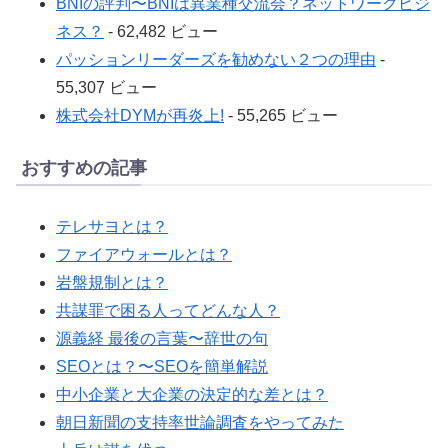
BNIの評判〜BNIは異業種交流会？ネットワークビジ
ネス？
- 62,482 ビュー
パッションリーダーズを勧めない２つの理由
-
55,307 ビュー
株式会社DYMが再炎上!
- 55,265 ビュー
おすすめの記事
テレサヨとは？
ファイアウォールとは？
岩盤規制とは？
共謀罪で困る人ってどんな人？
源義経 最後の言葉〜辞世の句
SEOとは？〜SEOを簡単解説
中小企業と大企業の決定的な差とは？
朝日新聞の支持率世論調査をやってみた