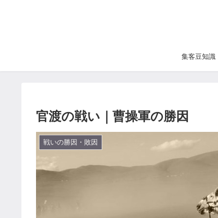
集客豆知識
官渡の戦い｜曹操軍の勝因
戦いの勝因・敗因