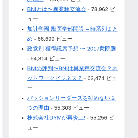
BNIとは〜異業種交流会
- 78,962 ビ
ュー
加計学園 獣医学部開設 – 時系列まと
め
- 66,699 ビュー
政党別 獲得議席予想 〜 2017衆院選
- 64,814 ビュー
BNIの評判〜BNIは異業種交流会？ネ
ットワークビジネス？
- 62,474 ビュ
ー
パッションリーダーズを勧めない２
つの理由
- 55,303 ビュー
株式会社DYMが再炎上!
- 55,256 ビ
ュー