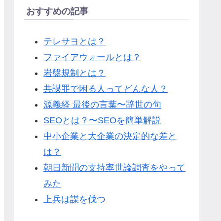
おすすめの記事
テレサヨとは？
ファイアウォールとは？
岩盤規制とは？
共謀罪で困る人ってどんな人？
源義経 最後の言葉〜辞世の句
SEOとは？〜SEOを簡単解説
中小企業と大企業の決定的な差と
は？
朝日新聞の支持率世論調査をやって
みた
上兵は謀を伐つ