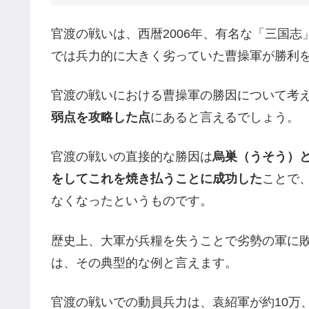
官渡の戦いは、西暦2006年、有名な「三国
では兵力的に大きく劣っていた曹操軍が勝利
官渡の戦いにおける曹操軍の勝因について考
弱点を攻略した点
にあると言えるでしょう。
官渡の戦いの直接的な勝因は
烏巣（うそう）
をしてこれを焼き払うことに成功した
ことで
なくなったというものです。
歴史上、大軍が兵糧を失うことで劣勢の軍に
は、その典型的な例と言えます。
官渡の戦いでの動員兵力は、袁紹軍が約10万