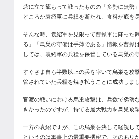
砦に立て籠もって戦ったものの「多勢に無勢
どころか袁紹軍に兵糧を断たれ、食料が底を
そんな時、袁紹軍を見限って曹操軍に降った
る」「烏巣の守備は手薄である」情報を曹操
しては、袁紹軍の兵糧を保管している烏巣の
すぐさま自ら半数以上の兵を率いて烏巣を攻
管されていた兵糧を焼き払うことに成功しま
官渡の戦いにおける烏巣攻撃は、兵数で劣勢
きかったのですが、持てる最大戦力を烏巣攻
一方の袁紹ですが、この烏巣を決して軽視し
というのは軍事上の最重要機密で、そのあり