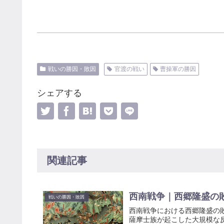
戦いの勝因・敗因
官渡の戦い
曹操軍の勝因
シェアする
関連記事
西南戦争｜西郷隆盛の
戦いの勝因・敗因
西南戦争における西郷隆盛の敗
薩摩士族が起こした大規模な反