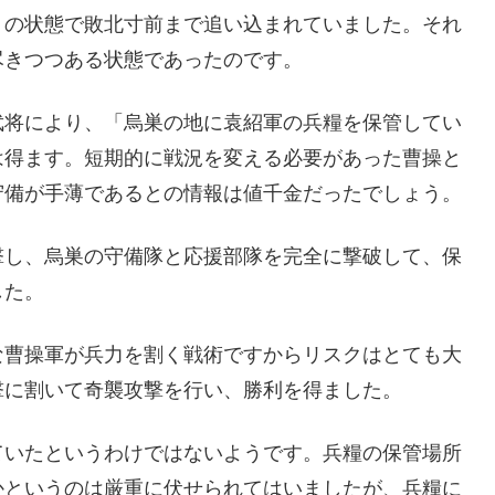
」の状態で敗北寸前まで追い込まれていました。それ
尽きつつある状態であったのです。
武将により、「烏巣の地に袁紹軍の兵糧を保管してい
は得ます。短期的に戦況を変える必要があった曹操と
守備が手薄であるとの情報は値千金だったでしょう。
撃し、烏巣の守備隊と応援部隊を完全に撃破して、保
した。
な曹操軍が兵力を割く戦術ですからリスクはとても大
撃に割いて奇襲攻撃を行い、勝利を得ました。
ていたというわけではないようです。兵糧の保管場所
かというのは厳重に伏せられてはいましたが、兵糧に