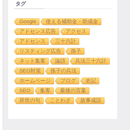
タグ
Google
使える補助金・助成金
アドセンス広告
アクセス
アドセンス
三十六計
リスティング広告
孫子
ネット集客
論語
兵法三十六計
SEO対策
孫子の兵法
ホームページ
ブログ
史記
SEO
集客
最後の言葉
辞世の句
ことわざ
故事成語