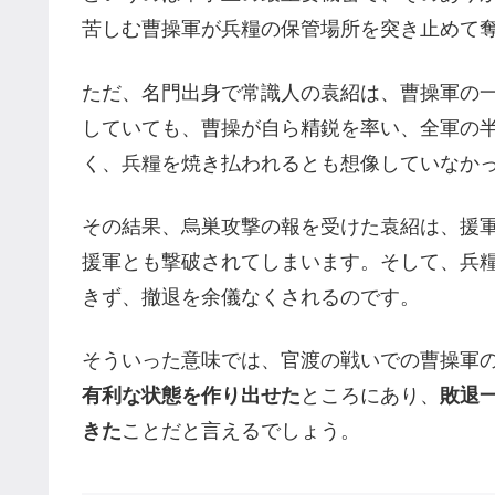
苦しむ曹操軍が兵糧の保管場所を突き止めて
ただ、名門出身で常識人の袁紹は、曹操軍の
していても、曹操が自ら精鋭を率い、全軍の
く、兵糧を焼き払われるとも想像していなか
その結果、烏巣攻撃の報を受けた袁紹は、援
援軍とも撃破されてしまいます。そして、兵
きず、撤退を余儀なくされるのです。
そういった意味では、官渡の戦いでの曹操軍
有利な状態を作り出せた
ところにあり、
敗退
きた
ことだと言えるでしょう。