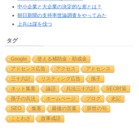
中小企業と大企業の決定的な差とは？
朝日新聞の支持率世論調査をやってみた
上兵は謀を伐つ
タグ
Google
使える補助金・助成金
アドセンス広告
アクセス
アドセンス
三十六計
リスティング広告
孫子
ネット集客
論語
兵法三十六計
SEO対策
孫子の兵法
ホームページ
ブログ
史記
SEO
集客
最後の言葉
辞世の句
ことわざ
故事成語