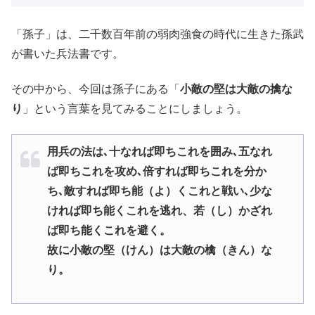
「孫子」は、二千数百年前の弱肉強食の時代に生きた孫武
が書いた兵法書です。
その中から、今回は孫子にある「
小敵の堅は大敵の擒な
り
」という言葉を見てみることにしましょう。
用兵の法は､十なれば即ちこれを囲み､五なれ
ば即ちこれを攻め､倍すれば即ちこれを分か
ち､敵すれば即ち能（よ）くこれと戦い､少な
ければ即ち能くこれを逃れ、若（し）かざれ
ば即ち能くこれを避く。
故に小敵の堅（けん）は大敵の檎（きん）な
り。