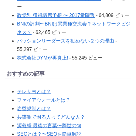
ー
政党別 獲得議席予想 〜 2017衆院選
- 64,809 ビュー
BNIの評判〜BNIは異業種交流会？ネットワークビジ
ネス？
- 62,465 ビュー
パッションリーダーズを勧めない２つの理由
-
55,297 ビュー
株式会社DYMが再炎上!
- 55,245 ビュー
おすすめの記事
テレサヨとは？
ファイアウォールとは？
岩盤規制とは？
共謀罪で困る人ってどんな人？
源義経 最後の言葉〜辞世の句
SEOとは？〜SEOを簡単解説