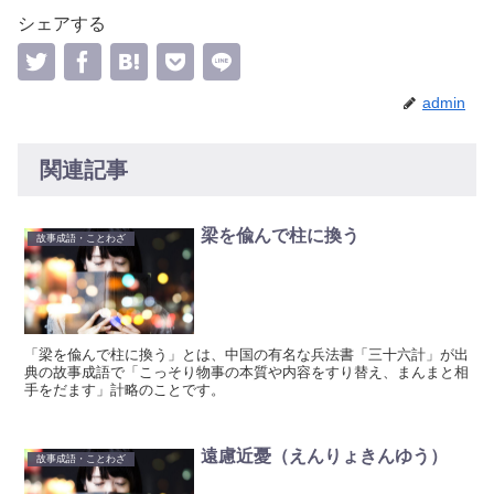
シェアする
admin
関連記事
梁を偸んで柱に換う
故事成語・ことわざ
「梁を偸んで柱に換う」とは、中国の有名な兵法書「三十六計」が出
典の故事成語で「こっそり物事の本質や内容をすり替え、まんまと相
手をだます」計略のことです。
遠慮近憂（えんりょきんゆう）
故事成語・ことわざ