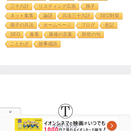
三十六計
リスティング広告
孫子
ネット集客
論語
兵法三十六計
SEO対策
孫子の兵法
ホームページ
ブログ
史記
SEO
集客
最後の言葉
辞世の句
ことわざ
故事成語
お問い合わせ