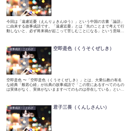
今回は「遠慮近憂（えんりょきんゆう）」という中国の古書「論語」
に由来する故事成語です。「遠慮近憂」とは「先のことまで考えて行
動しないと、必ず将来禍が起こって苦しむことになる」という意味で
す。
空即是色（くうそくぜしき）
故事成語・ことわざ
空即是色 〜「空即是色（くうそくぜしき）」とは、大乗仏教の有名
な経典「般若心経」が出典の故事成語で「この世にあるすべてのもの
は実体がなく、実体がないまますべてのものは存在している」という
意味の言葉です。
君子三畏（くんしさんい）
故事成語・ことわざ