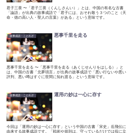
君子三畏 〜「君子三畏（くんしさんい）」とは、中国の有名な古書
「論語」が出典の故事成語で「君子には、おそれ敬う３つのこと（天
命・徳の高い人・聖人の言葉）がある」という意味です。
悪事千里を走る
故事成語・ことわざ
悪事千里を走る 〜「悪事千里を走る（あくじせんりをはしる）」と
は、中国の古書「北夢瑣言」が出典の故事成語で「悪い行ないや悪い
評判、悪い噂はすぐに世間に知れ渡る」という意味です。
運用の妙は一心に存す
故事成語・ことわざ
今回は「運用の妙は一心に存す」という中国の古書「宋史」岳飛伝に
由来する故事成語です。「戦術や規則は、守っているだけでは役に立