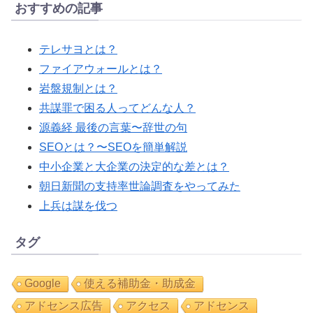
おすすめの記事
テレサヨとは？
ファイアウォールとは？
岩盤規制とは？
共謀罪で困る人ってどんな人？
源義経 最後の言葉〜辞世の句
SEOとは？〜SEOを簡単解説
中小企業と大企業の決定的な差とは？
朝日新聞の支持率世論調査をやってみた
上兵は謀を伐つ
タグ
Google
使える補助金・助成金
アドセンス広告
アクセス
アドセンス