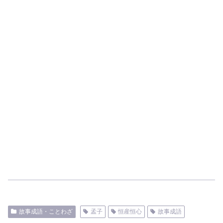
故事成語・ことわざ
孟子
恒産恒心
故事成語