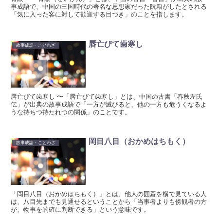
事成語で、中国の三国時代の著名な思想家だった阮籍がしたとされる
「気に入った客に対して歓迎する目つき」のことを指します。
唇亡びて歯寒し
故事成語・ことわざ
唇亡びて歯寒し 〜「唇亡びて歯寒し」とは、中国の古書「春秋左氏
伝」が出典の故事成語で「一方が滅びると、他の一方も危うくなるよ
うな持ちつ持たれつの関係」のことです。
岡目八目（おかめはちもく）
故事成語・ことわざ
「岡目八目（おかめはちもく）」とは、他人の囲碁を横で見ている人
は、八目先までも見通せるということから「当事者よりも傍観者の方
が、物事を的確に判断できる」という意味です。