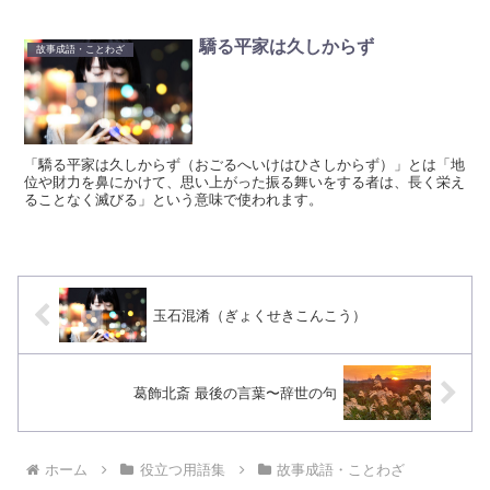
驕る平家は久しからず
故事成語・ことわざ
「驕る平家は久しからず（おごるへいけはひさしからず）」とは「地
位や財力を鼻にかけて、思い上がった振る舞いをする者は、長く栄え
ることなく滅びる」という意味で使われます。
玉石混淆（ぎょくせきこんこう）
葛飾北斎 最後の言葉〜辞世の句
ホーム
役立つ用語集
故事成語・ことわざ