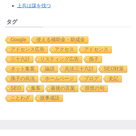
上兵は謀を伐つ
タグ
Google
使える補助金・助成金
アドセンス広告
アクセス
アドセンス
三十六計
リスティング広告
孫子
ネット集客
論語
兵法三十六計
SEO対策
孫子の兵法
ホームページ
ブログ
史記
SEO
集客
最後の言葉
辞世の句
ことわざ
故事成語