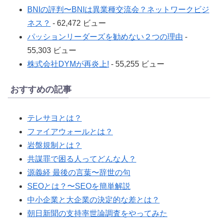
BNIの評判〜BNIは異業種交流会？ネットワークビジ
ネス？
- 62,472 ビュー
パッションリーダーズを勧めない２つの理由
-
55,303 ビュー
株式会社DYMが再炎上!
- 55,255 ビュー
おすすめの記事
テレサヨとは？
ファイアウォールとは？
岩盤規制とは？
共謀罪で困る人ってどんな人？
源義経 最後の言葉〜辞世の句
SEOとは？〜SEOを簡単解説
中小企業と大企業の決定的な差とは？
朝日新聞の支持率世論調査をやってみた