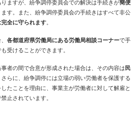
ありますが、紛争調停委員会での解決は手続きが
簡便
ります。また、紛争調停委員会の手続きはすべて非公
は完全に守られます
。
合、
各都道府県労働局にある労働局相談コーナー
で手
でも受けることができます。
当事者の間で合意が形成された場合は、その内容は
民
。さらに、紛争調停には立場の弱い労働者を保護する
をしたことを理由に、事業主が労働者に対して解雇と
で禁止されています。