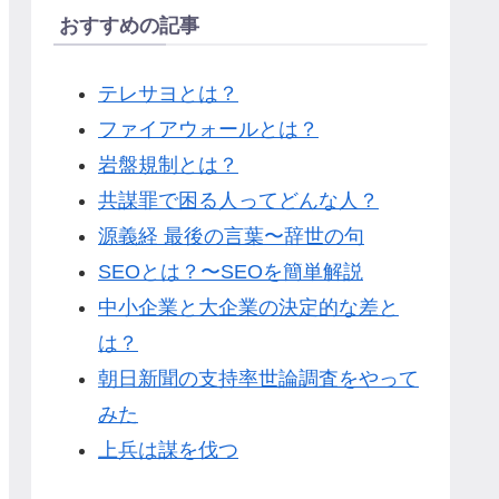
おすすめの記事
テレサヨとは？
ファイアウォールとは？
岩盤規制とは？
共謀罪で困る人ってどんな人？
源義経 最後の言葉〜辞世の句
SEOとは？〜SEOを簡単解説
中小企業と大企業の決定的な差と
は？
朝日新聞の支持率世論調査をやって
みた
上兵は謀を伐つ