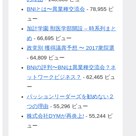
BNIとは〜異業種交流会
- 78,955 ビ
ュー
加計学園 獣医学部開設 – 時系列まと
め
- 66,695 ビュー
政党別 獲得議席予想 〜 2017衆院選
- 64,809 ビュー
BNIの評判〜BNIは異業種交流会？ネ
ットワークビジネス？
- 62,465 ビュ
ー
パッションリーダーズを勧めない２
つの理由
- 55,296 ビュー
株式会社DYMが再炎上!
- 55,244 ビ
ュー