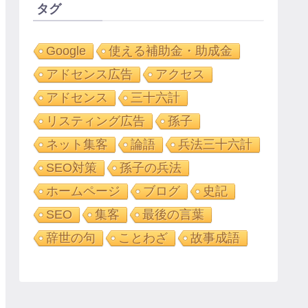
タグ
Google
使える補助金・助成金
アドセンス広告
アクセス
アドセンス
三十六計
リスティング広告
孫子
ネット集客
論語
兵法三十六計
SEO対策
孫子の兵法
ホームページ
ブログ
史記
SEO
集客
最後の言葉
辞世の句
ことわざ
故事成語