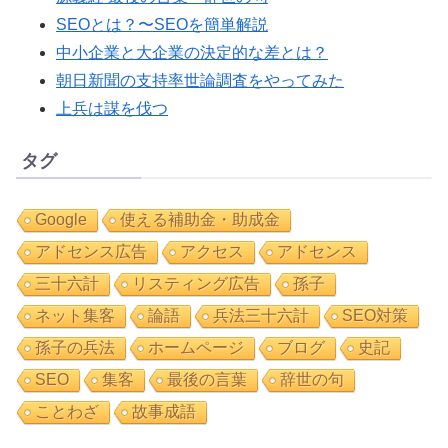
SEOとは？〜SEOを簡単解説
中小企業と大企業の決定的な差とは？
朝日新聞の支持率世論調査をやってみた
上兵は謀を伐つ
タグ
Google
使える補助金・助成金
アドセンス広告
アクセス
アドセンス
三十六計
リスティング広告
孫子
ネット集客
論語
兵法三十六計
SEO対策
孫子の兵法
ホームページ
ブログ
史記
SEO
集客
最後の言葉
辞世の句
ことわざ
故事成語