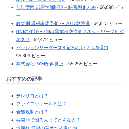
加計学園 獣医学部開設 – 時系列まとめ
- 66,698 ビュ
ー
政党別 獲得議席予想 〜 2017衆院選
- 64,813 ビュー
BNIの評判〜BNIは異業種交流会？ネットワークビジ
ネス？
- 62,472 ビュー
パッションリーダーズを勧めない２つの理由
-
55,303 ビュー
株式会社DYMが再炎上!
- 55,255 ビュー
おすすめの記事
テレサヨとは？
ファイアウォールとは？
岩盤規制とは？
共謀罪で困る人ってどんな人？
源義経 最後の言葉〜辞世の句