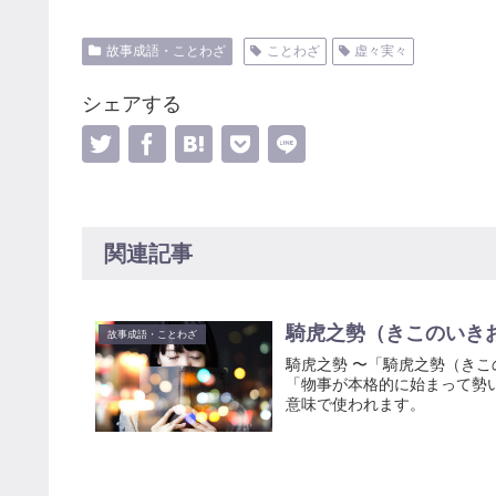
故事成語・ことわざ
ことわざ
虚々実々
シェアする
関連記事
騎虎之勢（きこのいき
故事成語・ことわざ
騎虎之勢 〜「騎虎之勢（き
「物事が本格的に始まって勢
意味で使われます。