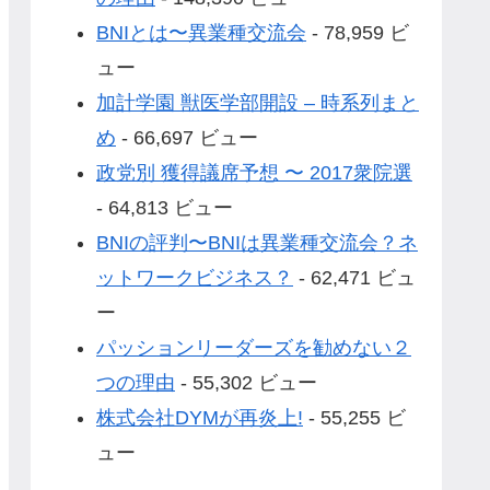
BNIとは〜異業種交流会
- 78,959 ビ
ュー
加計学園 獣医学部開設 – 時系列まと
め
- 66,697 ビュー
政党別 獲得議席予想 〜 2017衆院選
- 64,813 ビュー
BNIの評判〜BNIは異業種交流会？ネ
ットワークビジネス？
- 62,471 ビュ
ー
パッションリーダーズを勧めない２
つの理由
- 55,302 ビュー
株式会社DYMが再炎上!
- 55,255 ビ
ュー