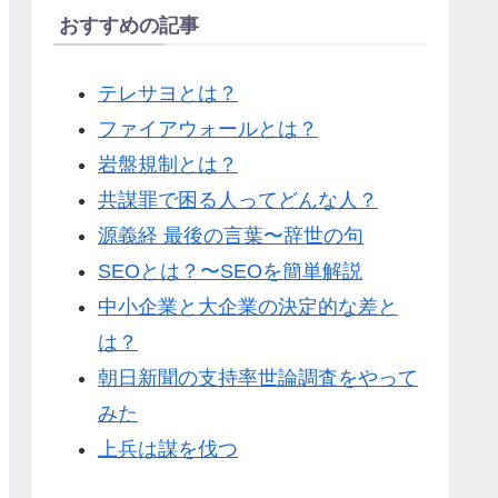
おすすめの記事
テレサヨとは？
ファイアウォールとは？
岩盤規制とは？
共謀罪で困る人ってどんな人？
源義経 最後の言葉〜辞世の句
SEOとは？〜SEOを簡単解説
中小企業と大企業の決定的な差と
は？
朝日新聞の支持率世論調査をやって
みた
上兵は謀を伐つ