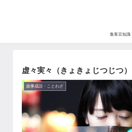
集客豆知識
虚々実々（きょきょじつじつ）
故事成語・ことわざ