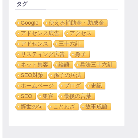
タグ
Google
使える補助金・助成金
アドセンス広告
アクセス
アドセンス
三十六計
リスティング広告
孫子
ネット集客
論語
兵法三十六計
SEO対策
孫子の兵法
ホームページ
ブログ
史記
SEO
集客
最後の言葉
辞世の句
ことわざ
故事成語