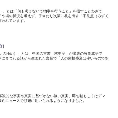
ん）」とは「何も考えないで物事を行うこと」を指すことわざで
手や場の状況を考えず、手当たり次第に札を出す「不見点（みずて
言われています。
め）
せいのゆめ）」とは、中国の古書「枕中記」が出典の故事成語で
夢にまつわる話から生まれた言葉で「人の栄枯盛衰は儚いものであ
 truthとは、客観的な事実や真実に基づかない無い真実、即ち嘘もしくはデマ
最近ニュースで頻繁に用いられるようになりました。