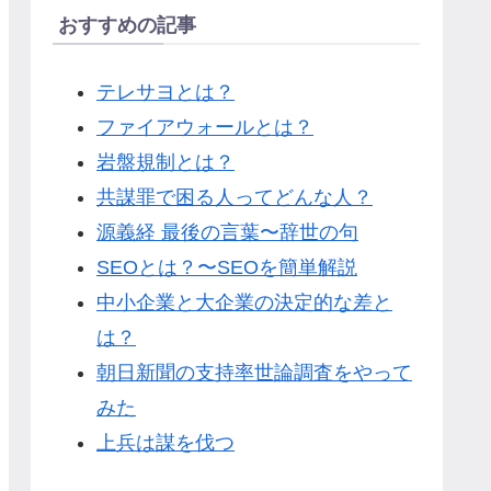
おすすめの記事
テレサヨとは？
ファイアウォールとは？
岩盤規制とは？
共謀罪で困る人ってどんな人？
源義経 最後の言葉〜辞世の句
SEOとは？〜SEOを簡単解説
中小企業と大企業の決定的な差と
は？
朝日新聞の支持率世論調査をやって
みた
上兵は謀を伐つ