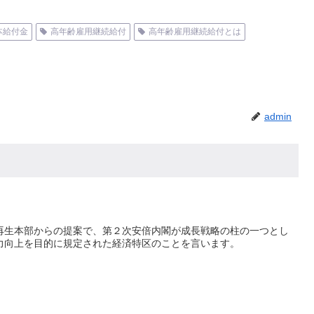
本給付金
高年齢雇用継続給付
高年齢雇用継続給付とは
admin
再生本部からの提案で、第２次安倍内閣が成長戦略の柱の一つとし
力向上を目的に規定された経済特区のことを言います。