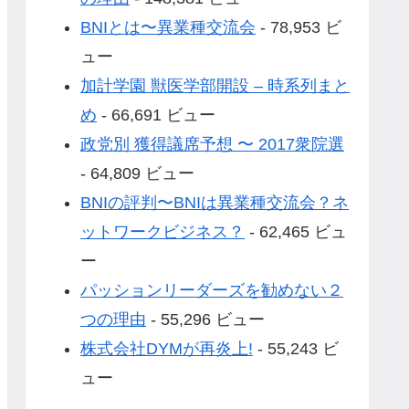
BNIとは〜異業種交流会
- 78,953 ビ
ュー
加計学園 獣医学部開設 – 時系列まと
め
- 66,691 ビュー
政党別 獲得議席予想 〜 2017衆院選
- 64,809 ビュー
BNIの評判〜BNIは異業種交流会？ネ
ットワークビジネス？
- 62,465 ビュ
ー
パッションリーダーズを勧めない２
つの理由
- 55,296 ビュー
株式会社DYMが再炎上!
- 55,243 ビ
ュー