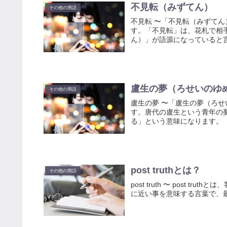
不見転（みずてん）
その他の用語
不見転 〜「不見転（みずて
す。「不見転」は、花札で相
ん）」が語源になっていると
盧生の夢（ろせいのゆ
その他の用語
盧生の夢 〜「盧生の夢（ろ
す。唐代の盧生という青年の
る」という意味になります。
post truthとは？
その他の用語
post truth 〜 post
に近い事を意味する言葉で、