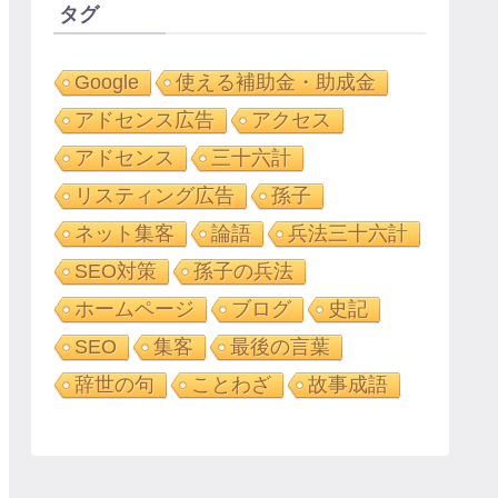
タグ
Google
使える補助金・助成金
アドセンス広告
アクセス
アドセンス
三十六計
リスティング広告
孫子
ネット集客
論語
兵法三十六計
SEO対策
孫子の兵法
ホームページ
ブログ
史記
SEO
集客
最後の言葉
辞世の句
ことわざ
故事成語