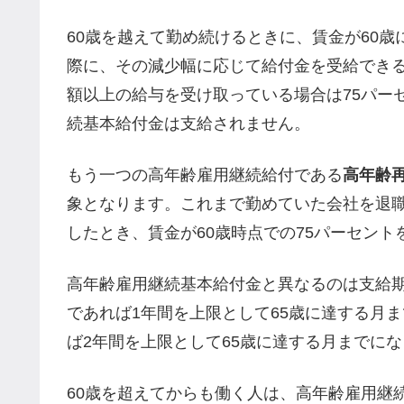
60歳を越えて勤め続けるときに、賃金が60歳
際に、その減少幅に応じて給付金を受給でき
額以上の給与を受け取っている場合は75パー
続基本給付金は支給されません。
もう一つの高年齢雇用継続給付である
高年齢
象となります。これまで勤めていた会社を退
したとき、賃金が60歳時点での75パーセン
高年齢雇用継続基本給付金と異なるのは支給期間
であれば1年間を上限として65歳に達する月ま
ば2年間を上限として65歳に達する月までに
60歳を超えてからも働く人は、高年齢雇用継