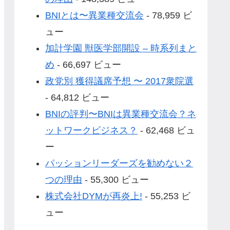
BNIとは〜異業種交流会
- 78,959 ビ
ュー
加計学園 獣医学部開設 – 時系列まと
め
- 66,697 ビュー
政党別 獲得議席予想 〜 2017衆院選
- 64,812 ビュー
BNIの評判〜BNIは異業種交流会？ネ
ットワークビジネス？
- 62,468 ビュ
ー
パッションリーダーズを勧めない２
つの理由
- 55,300 ビュー
株式会社DYMが再炎上!
- 55,253 ビ
ュー