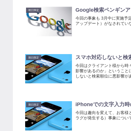
Google検索ペンギン
期日限定
今回の事象も 3月中に実施予
アップデート）がなされてい
スマホ対応しないと検
期日限定
今回はクライアント様から時
影響があるのか」ということ
しないと検索順位に悪影響があ
iPhoneでの文字入
期日限定
今回は趣向を変えて、お客様と
ラグが発生する）事象につい