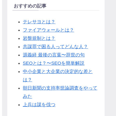
おすすめの記事
テレサヨとは？
ファイアウォールとは？
岩盤規制とは？
共謀罪で困る人ってどんな人？
源義経 最後の言葉〜辞世の句
SEOとは？〜SEOを簡単解説
中小企業と大企業の決定的な差と
は？
朝日新聞の支持率世論調査をやって
みた
上兵は謀を伐つ