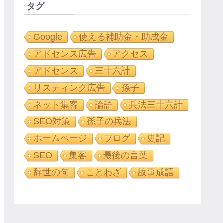
タグ
Google
使える補助金・助成金
アドセンス広告
アクセス
アドセンス
三十六計
リスティング広告
孫子
ネット集客
論語
兵法三十六計
SEO対策
孫子の兵法
ホームページ
ブログ
史記
SEO
集客
最後の言葉
辞世の句
ことわざ
故事成語