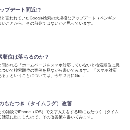
アップデート間近!?
定と言われていたGoogle検索の大規模なアップデート（ペンギン
ないことから、その前兆ではないかと思っています。
索順位は落ちるのか？
々聞かれる「ホームページをスマホ対応していないと検索順位に悪
について検索順位の実例を見ながら書いてみます。 「スマホ対応
る」ということについては、今年２月にGo...
力時のもたつき（タイムラグ）改善
の雑談でiPhone（iOS）で文字入力をする時にもたつく（タイム
て話題に出ましたので、その改善策を書いてみます。