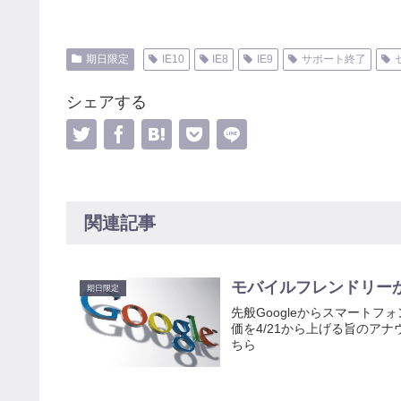
期日限定
IE10
IE8
IE9
サポート終了
シェアする
関連記事
モバイルフレンドリー
期日限定
先般Googleからスマート
価を4/21から上げる旨のア
ちら