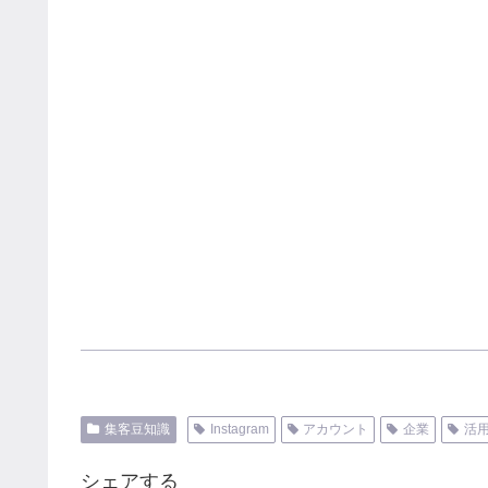
集客豆知識
Instagram
アカウント
企業
活
シェアする