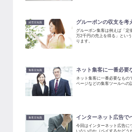
グルーポンの収支を考
経営豆知識
グルーポン集客は例えば「定価
万2千円の売上を得る」とい
ります。
ネット集客に一番必要
集客豆知識
ネット集客に一番必要なもの
ページなどの集客ツールへの
インターネット広告で
集客豆知識
今回はインターネット広告に
いないのか（ペイするかどう