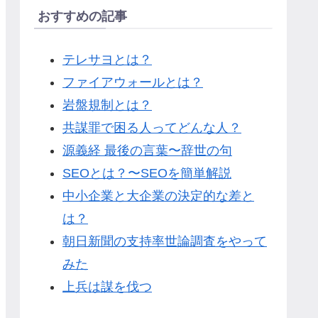
おすすめの記事
テレサヨとは？
ファイアウォールとは？
岩盤規制とは？
共謀罪で困る人ってどんな人？
源義経 最後の言葉〜辞世の句
SEOとは？〜SEOを簡単解説
中小企業と大企業の決定的な差と
は？
朝日新聞の支持率世論調査をやって
みた
上兵は謀を伐つ