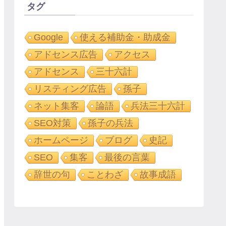
タグ
Google
使える補助金・助成金
アドセンス広告
アクセス
アドセンス
三十六計
リスティング広告
孫子
ネット集客
論語
兵法三十六計
SEO対策
孫子の兵法
ホームページ
ブログ
史記
SEO
集客
最後の言葉
辞世の句
ことわざ
故事成語