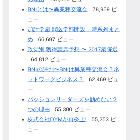
BNIとは〜異業種交流会
- 78,959 ビ
ュー
加計学園 獣医学部開設 – 時系列まと
め
- 66,697 ビュー
政党別 獲得議席予想 〜 2017衆院選
- 64,812 ビュー
BNIの評判〜BNIは異業種交流会？ネ
ットワークビジネス？
- 62,469 ビュ
ー
パッションリーダーズを勧めない２
つの理由
- 55,300 ビュー
株式会社DYMが再炎上!
- 55,253 ビ
ュー