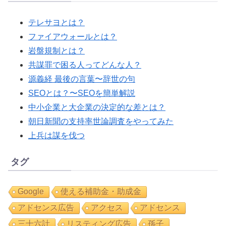
テレサヨとは？
ファイアウォールとは？
岩盤規制とは？
共謀罪で困る人ってどんな人？
源義経 最後の言葉〜辞世の句
SEOとは？〜SEOを簡単解説
中小企業と大企業の決定的な差とは？
朝日新聞の支持率世論調査をやってみた
上兵は謀を伐つ
タグ
Google
使える補助金・助成金
アドセンス広告
アクセス
アドセンス
三十六計
リスティング広告
孫子