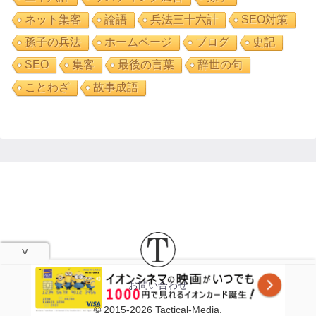
ネット集客
論語
兵法三十六計
SEO対策
孫子の兵法
ホームページ
ブログ
史記
SEO
集客
最後の言葉
辞世の句
ことわざ
故事成語
お問い合わせ
© 2015-2026 Tactical-Media.