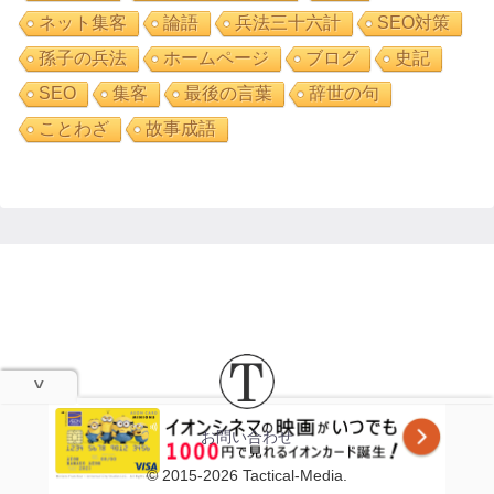
ネット集客
論語
兵法三十六計
SEO対策
孫子の兵法
ホームページ
ブログ
史記
SEO
集客
最後の言葉
辞世の句
ことわざ
故事成語
お問い合わせ
© 2015-2026 Tactical-Media.