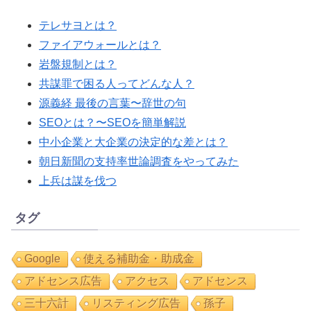
テレサヨとは？
ファイアウォールとは？
岩盤規制とは？
共謀罪で困る人ってどんな人？
源義経 最後の言葉〜辞世の句
SEOとは？〜SEOを簡単解説
中小企業と大企業の決定的な差とは？
朝日新聞の支持率世論調査をやってみた
上兵は謀を伐つ
タグ
Google
使える補助金・助成金
アドセンス広告
アクセス
アドセンス
三十六計
リスティング広告
孫子