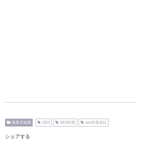
集客豆知識
SEO
SEO対策
seo対策会社
シェアする