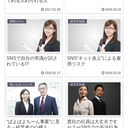
で釣る人釣られる人
2017.01.28
2016.03.10
雑感コラム
経営豆知識
SNSで自分の常識が試さ
SNS“ネット炎上”による雇
れている!?
用リスク
2016.02.17
2016.02.02
気になるニュース
経営豆知識
“ぱよぱよちーん事案”に見
貴社の社員は大丈夫です
る－経営者の心構え
か？ーSNSでの不法行為