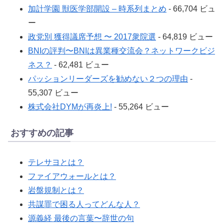
加計学園 獣医学部開設 – 時系列まとめ
- 66,704 ビュ
ー
政党別 獲得議席予想 〜 2017衆院選
- 64,819 ビュー
BNIの評判〜BNIは異業種交流会？ネットワークビジ
ネス？
- 62,481 ビュー
パッションリーダーズを勧めない２つの理由
-
55,307 ビュー
株式会社DYMが再炎上!
- 55,264 ビュー
おすすめの記事
テレサヨとは？
ファイアウォールとは？
岩盤規制とは？
共謀罪で困る人ってどんな人？
源義経 最後の言葉〜辞世の句