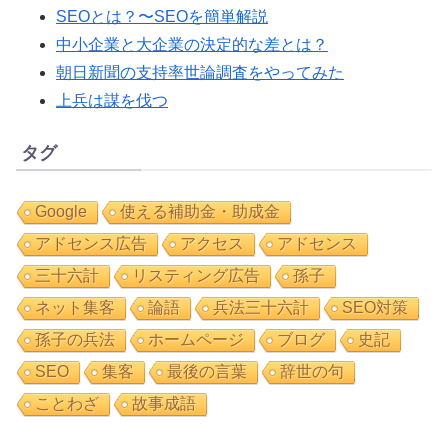
SEOとは？〜SEOを簡単解説
中小企業と大企業の決定的な差とは？
朝日新聞の支持率世論調査をやってみた
上兵は謀を伐つ
タグ
Google
使える補助金・助成金
アドセンス広告
アクセス
アドセンス
三十六計
リスティング広告
孫子
ネット集客
論語
兵法三十六計
SEO対策
孫子の兵法
ホームページ
ブログ
史記
SEO
集客
最後の言葉
辞世の句
ことわざ
故事成語