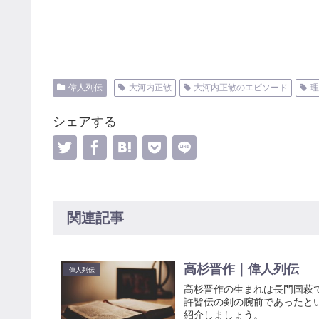
偉人列伝
大河内正敏
大河内正敏のエピソード
シェアする
関連記事
高杉晋作｜偉人列伝
偉人列伝
高杉晋作の生まれは長門国萩
許皆伝の剣の腕前であったと
紹介しましょう。