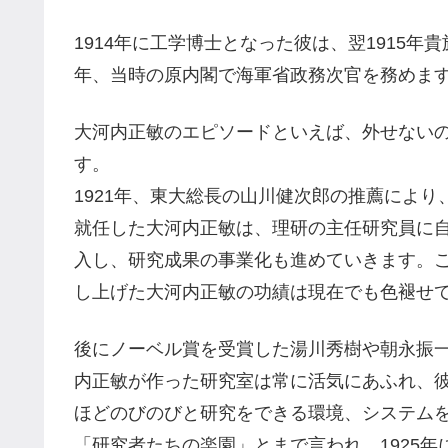
1914年に工学博士となった彼は、翌1915年
年、当時の原内閣で海軍省政務次官を務めま
大河内正敏のエピソードといえば、外せない
す。
1921年、東大総長の山川健次郎の推薦によ
就任した大河内正敏は、理研の主任研究員に
入し、研究成果の事業化も進めていきます。
し上げた大河内正敏の功績は現在でも色褪せ
後にノーベル賞を受賞した湯川秀樹や朝永振
内正敏が作った研究室は常に活気にあふれ、
ほどのびのびと研究をできる環境、システム
「研究者たちの楽園」とまで言われ、1925