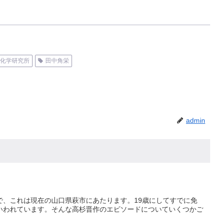
理化学研究所
田中角栄
admin
で、これは現在の山口県萩市にあたります。19歳にしてすでに免
いわれています。そんな高杉晋作のエピソードについていくつかご