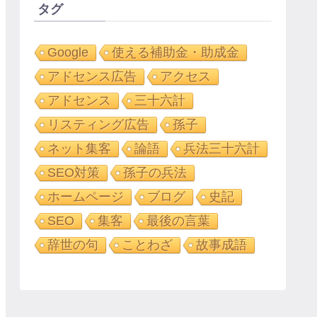
タグ
Google
使える補助金・助成金
アドセンス広告
アクセス
アドセンス
三十六計
リスティング広告
孫子
ネット集客
論語
兵法三十六計
SEO対策
孫子の兵法
ホームページ
ブログ
史記
SEO
集客
最後の言葉
辞世の句
ことわざ
故事成語