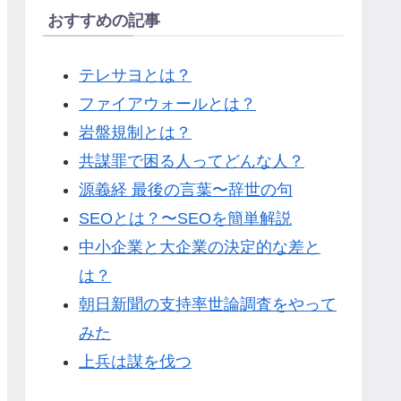
おすすめの記事
テレサヨとは？
ファイアウォールとは？
岩盤規制とは？
共謀罪で困る人ってどんな人？
源義経 最後の言葉〜辞世の句
SEOとは？〜SEOを簡単解説
中小企業と大企業の決定的な差と
は？
朝日新聞の支持率世論調査をやって
みた
上兵は謀を伐つ