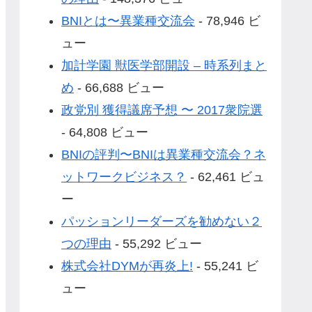
BNIとは〜異業種交流会
- 78,946 ビ
ュー
加計学園 獣医学部開設 – 時系列まと
め
- 66,688 ビュー
政党別 獲得議席予想 〜 2017衆院選
- 64,808 ビュー
BNIの評判〜BNIは異業種交流会？ネ
ットワークビジネス？
- 62,461 ビュ
ー
パッションリーダーズを勧めない２
つの理由
- 55,292 ビュー
株式会社DYMが再炎上!
- 55,241 ビ
ュー