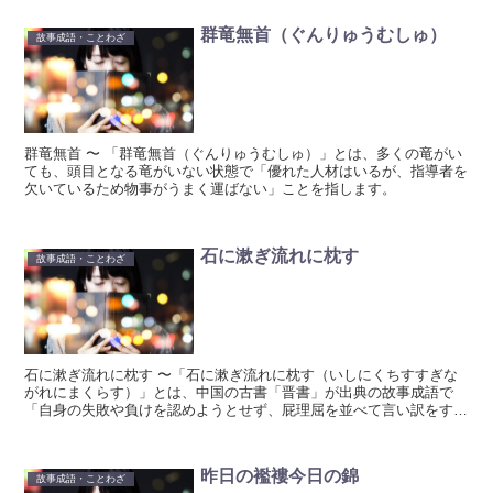
群竜無首（ぐんりゅうむしゅ）
故事成語・ことわざ
群竜無首 〜 「群竜無首（ぐんりゅうむしゅ）」とは、多くの竜がい
ても、頭目となる竜がいない状態で「優れた人材はいるが、指導者を
欠いているため物事がうまく運ばない」ことを指します。
石に漱ぎ流れに枕す
故事成語・ことわざ
石に漱ぎ流れに枕す 〜「石に漱ぎ流れに枕す（いしにくちすすぎな
がれにまくらす）」とは、中国の古書「晋書」が出典の故事成語で
「自身の失敗や負けを認めようとせず、屁理屈を並べて言い訳をする
こと」を指します。
昨日の襤褸今日の錦
故事成語・ことわざ