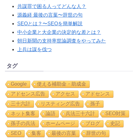
共謀罪で困る人ってどんな人？
源義経 最後の言葉〜辞世の句
SEOとは？〜SEOを簡単解説
中小企業と大企業の決定的な差とは？
朝日新聞の支持率世論調査をやってみた
上兵は謀を伐つ
タグ
Google
使える補助金・助成金
アドセンス広告
アクセス
アドセンス
三十六計
リスティング広告
孫子
ネット集客
論語
兵法三十六計
SEO対策
孫子の兵法
ホームページ
ブログ
史記
SEO
集客
最後の言葉
辞世の句