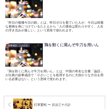
「昨日の襤褸今日の錦」とは、昨日ボロを着ていた人が、今日は綺麗
な着物を身につけているたとえから「人の運命は変わりやすく、人生
の浮き沈みが激しい」という意味で使われます。
鶏を割くに焉んぞ牛刀を用いん
故事成語・ことわざ
「鶏を割くに焉んぞ牛刀を用いん」とは、中国の有名な古書「論語」
が出典の故事成語で「小さいことを処理するのに大掛かりな方法を用
いる必要はない」という意味で使われます。
打草驚蛇 〜 兵法三十六計