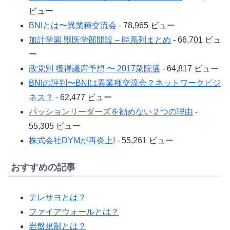
ビュー
BNIとは〜異業種交流会
- 78,965 ビュー
加計学園 獣医学部開設 – 時系列まとめ
- 66,701 ビュ
ー
政党別 獲得議席予想 〜 2017衆院選
- 64,817 ビュー
BNIの評判〜BNIは異業種交流会？ネットワークビジ
ネス？
- 62,477 ビュー
パッションリーダーズを勧めない２つの理由
-
55,305 ビュー
株式会社DYMが再炎上!
- 55,261 ビュー
おすすめの記事
テレサヨとは？
ファイアウォールとは？
岩盤規制とは？