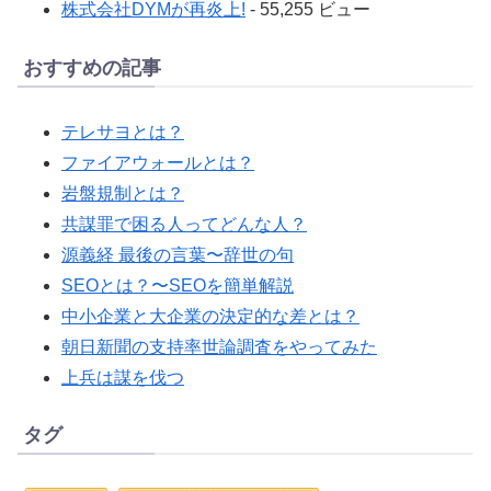
株式会社DYMが再炎上!
- 55,255 ビュー
おすすめの記事
テレサヨとは？
ファイアウォールとは？
岩盤規制とは？
共謀罪で困る人ってどんな人？
源義経 最後の言葉〜辞世の句
SEOとは？〜SEOを簡単解説
中小企業と大企業の決定的な差とは？
朝日新聞の支持率世論調査をやってみた
上兵は謀を伐つ
タグ