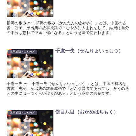
邯鄲の歩み 〜「邯鄲の歩み（かんたんのあゆみ）」とは、中国の古
書「荘子」が出典の故事成語で「むやみに人まねをして、結局は自分
の本分も忘れて中途半端になる」という意味で使われます。
千慮一失（せんりょいっしつ）
故事成語・ことわざ
千慮一失 〜「千慮一失（せんりょいっしつ）」とは、中国の有名な
古書「史記」が出典の故事成語で「どんな賢者であっても、多くの考
えの中には一つくらい誤りがある」という意味の言葉です。
傍目八目（おかめはちもく）
故事成語・ことわざ