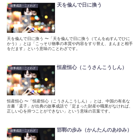
天を偸んで日に換う
故事成語・ことわざ
天を偸んで日に換う 〜「天を偸んで日に換う（てんをぬすんでひに
かう）」とは「こっそり物事の本質や内容をすり替え、まんまと相手
をだます」という意味のことわざです。
恒産恒心（こうさんこうしん）
故事成語・ことわざ
恒産恒心 〜「恒産恒心（こうさんこうしん）」とは、中国の有名な
古書「孟子」が出典の故事成語で「定まった財産や職業がなければ、
正しい心を持つことができない」という意味の言葉です。
邯鄲の歩み（かんたんのあゆみ）
故事成語・ことわざ