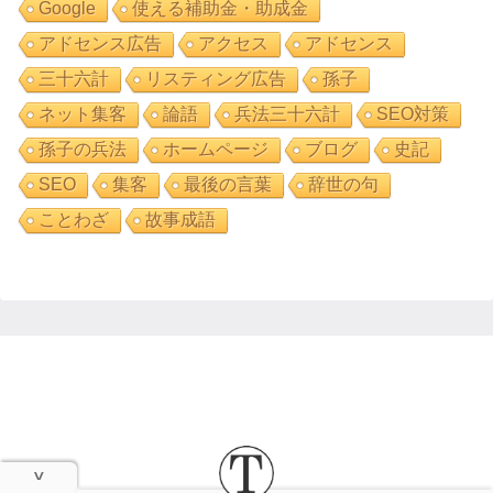
Google
使える補助金・助成金
アドセンス広告
アクセス
アドセンス
三十六計
リスティング広告
孫子
ネット集客
論語
兵法三十六計
SEO対策
孫子の兵法
ホームページ
ブログ
史記
SEO
集客
最後の言葉
辞世の句
ことわざ
故事成語