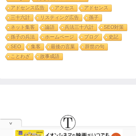
アドセンス広告
アクセス
アドセンス
三十六計
リスティング広告
孫子
ネット集客
論語
兵法三十六計
SEO対策
孫子の兵法
ホームページ
ブログ
史記
SEO
集客
最後の言葉
辞世の句
ことわざ
故事成語