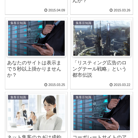
んか？
2015.04.09
2015.03.26
集客豆知識
集客豆知識
あなたのサイトは表示ま
「リスティング広告のロ
で５秒以上掛かりません
ングテール戦略」という
か？
都市伝説
2015.03.25
2015.03.22
集客豆知識
集客豆知識
ネット集客のカギは成約
コーポレートサイトのア