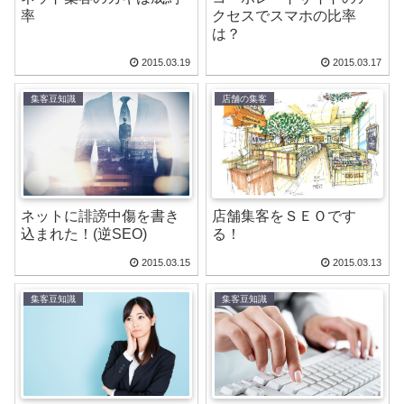
率
クセスでスマホの比率
は？
2015.03.19
2015.03.17
集客豆知識
店舗の集客
ネットに誹謗中傷を書き
店舗集客をＳＥＯです
込まれた！(逆SEO)
る！
2015.03.15
2015.03.13
集客豆知識
集客豆知識