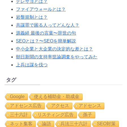
テレサヨとは？
ファイアウォールとは？
岩盤規制とは？
共謀罪で困る人ってどんな人？
源義経 最後の言葉〜辞世の句
SEOとは？〜SEOを簡単解説
中小企業と大企業の決定的な差とは？
朝日新聞の支持率世論調査をやってみた
上兵は謀を伐つ
タグ
Google
使える補助金・助成金
アドセンス広告
アクセス
アドセンス
三十六計
リスティング広告
孫子
ネット集客
論語
兵法三十六計
SEO対策