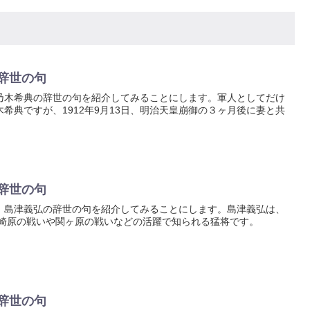
辞世の句
乃木希典の辞世の句を紹介してみることにします。軍人としてだけ
希典ですが、1912年9月13日、明治天皇崩御の３ヶ月後に妻と共
辞世の句
、島津義弘の辞世の句を紹介してみることにします。島津義弘は、
木崎原の戦いや関ヶ原の戦いなどの活躍で知られる猛将です。
辞世の句