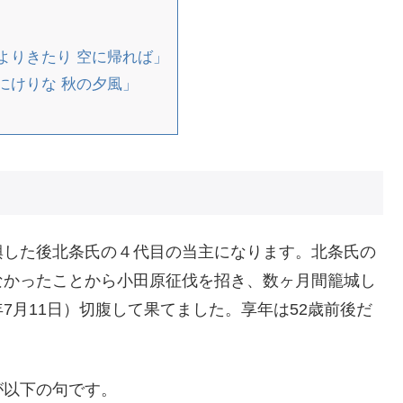
よりきたり 空に帰れば」
にけりな 秋の夕風」
興した後北条氏の４代目の当主になります。北条氏の
なかったことから小田原征伐を招き、数ヶ月間籠城し
8年7月11日）切腹して果てました。享年は52歳前後だ
が以下の句です。