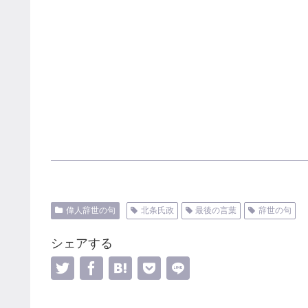
偉人辞世の句
北条氏政
最後の言葉
辞世の句
シェアする