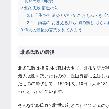
1
北条氏政の最後
2
北条氏政 辞世の句
2.1
「我身今 消ゆとやいかに おもふへき 空
2.2
「雨雲の おほえる月も 胸の霧も はらい
3
偉人の最後の言葉を見てみよう・・・
北条氏政の最後
北条氏政は相模国の戦国大名で、北条早雲が
最大版図を築いたものの、豊臣秀吉に臣従し
たものの降伏して、1590年8月10日（天正1
ったと言われています。
そんな北条氏政の辞世の句と言われているの