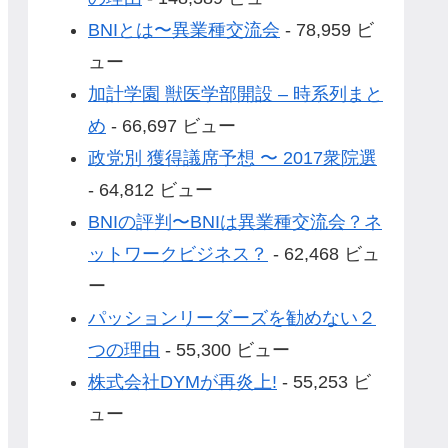
BNIとは〜異業種交流会
- 78,959 ビ
ュー
加計学園 獣医学部開設 – 時系列まと
め
- 66,697 ビュー
政党別 獲得議席予想 〜 2017衆院選
- 64,812 ビュー
BNIの評判〜BNIは異業種交流会？ネ
ットワークビジネス？
- 62,468 ビュ
ー
パッションリーダーズを勧めない２
つの理由
- 55,300 ビュー
株式会社DYMが再炎上!
- 55,253 ビ
ュー