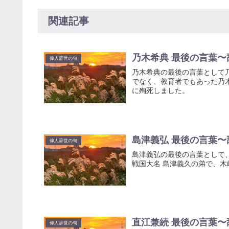
関連記事
乃木希典 最後の言葉〜
偉人辞世の句
乃木希典の最後の言葉として
でなく、教育者でもあった乃木
に殉死しました。
島津義弘 最後の言葉〜
偉人辞世の句
島津義弘の最後の言葉として
戦国大名 島津義久の弟で、
直江兼続 最後の言葉〜
偉人辞世の句