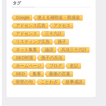
タグ
Google
使える補助金・助成金
アドセンス広告
アクセス
アドセンス
三十六計
リスティング広告
孫子
ネット集客
論語
兵法三十六計
SEO対策
孫子の兵法
ホームページ
ブログ
史記
SEO
集客
最後の言葉
辞世の句
ことわざ
故事成語