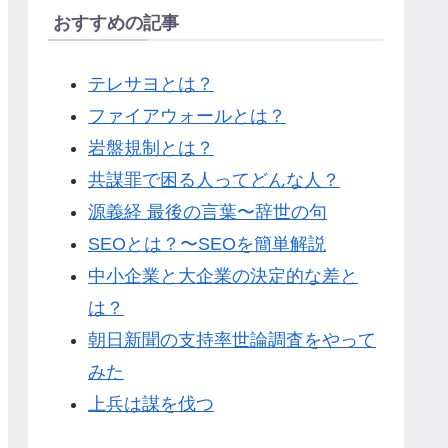
おすすめの記事
テレサヨとは？
ファイアウォールとは？
岩盤規制とは？
共謀罪で困る人ってどんな人？
源義経 最後の言葉〜辞世の句
SEOとは？〜SEOを簡単解説
中小企業と大企業の決定的な差と
は？
朝日新聞の支持率世論調査をやって
みた
上兵は謀を伐つ