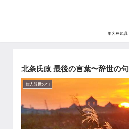
集客豆知識
北条氏政 最後の言葉〜辞世の句
偉人辞世の句