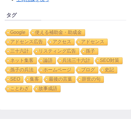
タグ
Google
使える補助金・助成金
アドセンス広告
アクセス
アドセンス
三十六計
リスティング広告
孫子
ネット集客
論語
兵法三十六計
SEO対策
孫子の兵法
ホームページ
ブログ
史記
SEO
集客
最後の言葉
辞世の句
ことわざ
故事成語