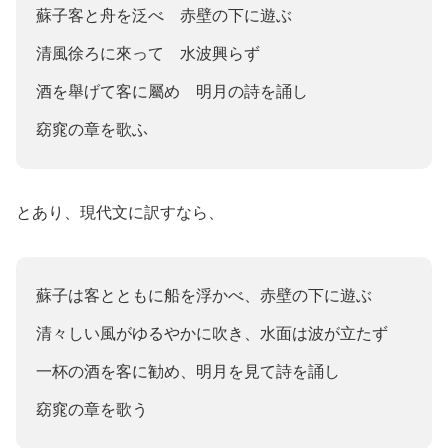
蘇子客と舟を泛べ 赤壁の下に遊ぶ
清風徐ろに來って 水波興らず
酒を舉げて客に屬め 明月の詩を誦し
窈窕の章を歌ふ
とあり、現代文に訳すなら、
蘇子は客とともに船を浮かべ、赤壁の下に遊ぶ
清々しい風がゆるやかに吹き、水面は波が立たず
一杯の酒を客に勧め、明月を見て詩を誦し
窈窕の章を歌う