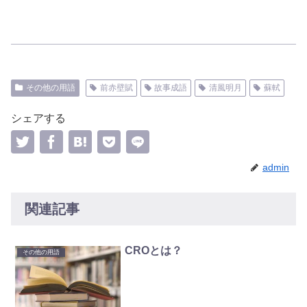
その他の用語
前赤壁賦
故事成語
清風明月
蘇軾
シェアする
admin
関連記事
CROとは？
その他の用語