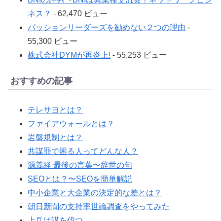
ネス？
- 62,470 ビュー
パッションリーダーズを勧めない２つの理由
-
55,300 ビュー
株式会社DYMが再炎上!
- 55,253 ビュー
おすすめの記事
テレサヨとは？
ファイアウォールとは？
岩盤規制とは？
共謀罪で困る人ってどんな人？
源義経 最後の言葉〜辞世の句
SEOとは？〜SEOを簡単解説
中小企業と大企業の決定的な差とは？
朝日新聞の支持率世論調査をやってみた
上兵は謀を伐つ