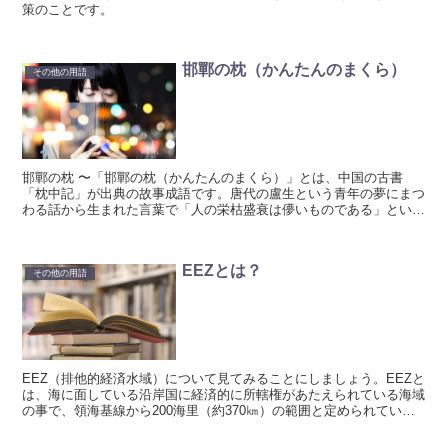
策のことです。
邯鄲の枕（かんたんのまくら）
その他の用語
邯鄲の枕 〜「邯鄲の枕（かんたんのまくら）」とは、中国の古書
「枕中記」が出典の故事成語です。唐代の盧生という青年の夢にまつ
わる話から生まれた言葉で「人の栄枯盛衰は儚いものである」という
意味になります。
EEZとは？
その他の用語
EEZ（排他的経済水域）について見てみることにしましょう。EEZと
は、海に面している沿岸国に経済的に所轄権があたえられている海域
の事で、領海基線から200海里（約370㎞）の範囲と定められていま
す。